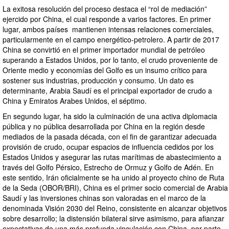
La exitosa resolución del proceso destaca el “rol de mediación”
ejercido por China, el cual responde a varios factores. En primer
lugar, ambos países mantienen intensas relaciones comerciales,
particularmente en el campo energético-petrolero. A partir de 2017
China se convirtió en el primer importador mundial de petróleo
superando a Estados Unidos, por lo tanto, el crudo proveniente de
Oriente medio y economías del Golfo es un insumo crítico para
sostener sus industrias, producción y consumo. Un dato es
determinante, Arabia Saudí es el principal exportador de crudo a
China y Emiratos Arabes Unidos, el séptimo.
En segundo lugar, ha sido la culminación de una activa diplomacia
pública y no pública desarrollada por China en la región desde
mediados de la pasada década, con el fin de garantizar adecuada
provisión de crudo, ocupar espacios de influencia cedidos por los
Estados Unidos y asegurar las rutas marítimas de abastecimiento a
través del Golfo Pérsico, Estrecho de Ormuz y Golfo de Adén. En
este sentido, Irán oficialmente se ha unido al proyecto chino de Ruta
de la Seda (OBOR/BRI), China es el primer socio comercial de Arabia
Saudí y las inversiones chinas son valoradas en el marco de la
denominada Visión 2030 del Reino, consistente en alcanzar objetivos
sobre desarrollo; la distensión bilateral sirve asimismo, para afianzar
expectativas de una más profunda vinculación con China, por parte