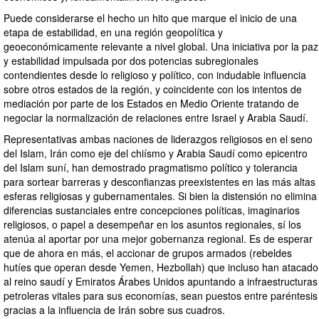
Puede considerarse el hecho un hito que marque el inicio de una
etapa de estabilidad, en una región geopolítica y
geoeconómicamente relevante a nivel global. Una iniciativa por la paz
y estabilidad impulsada por dos potencias subregionales
contendientes desde lo religioso y político, con indudable influencia
sobre otros estados de la región, y coincidente con los intentos de
mediación por parte de los Estados en Medio Oriente tratando de
negociar la normalización de relaciones entre Israel y Arabia Saudí.
Representativas ambas naciones de liderazgos religiosos en el seno
del Islam, Irán como eje del chiísmo y Arabia Saudí como epicentro
del Islam suní, han demostrado pragmatismo político y tolerancia
para sortear barreras y desconfianzas preexistentes en las más altas
esferas religiosas y gubernamentales. Si bien la distensión no elimina
diferencias sustanciales entre concepciones políticas, imaginarios
religiosos, o papel a desempeñar en los asuntos regionales, sí los
atenúa al aportar por una mejor gobernanza regional. Es de esperar
que de ahora en más, el accionar de grupos armados (rebeldes
hutíes que operan desde Yemen, Hezbollah) que incluso han atacado
al reino saudí y Emiratos Árabes Unidos apuntando a infraestructuras
petroleras vitales para sus economías, sean puestos entre paréntesis
gracias a la influencia de Irán sobre sus cuadros.