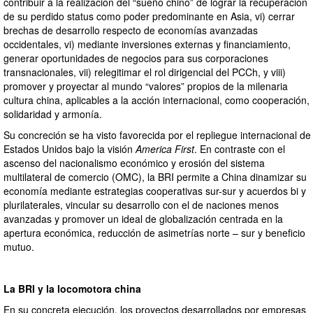
contribuir a la realización del “sueño chino” de lograr la recuperación
de su perdido status como poder predominante en Asia, vi) cerrar
brechas de desarrollo respecto de economías avanzadas
occidentales, vi) mediante inversiones externas y financiamiento,
generar oportunidades de negocios para sus corporaciones
transnacionales, vii) relegitimar el rol dirigencial del PCCh, y viii)
promover y proyectar al mundo “valores” propios de la milenaria
cultura china, aplicables a la acción internacional, como cooperación,
solidaridad y armonía.
Su concreción se ha visto favorecida por el repliegue internacional de
Estados Unidos bajo la visión
America First
. En contraste con el
ascenso del nacionalismo económico y erosión del sistema
multilateral de comercio (OMC), la BRI permite a China dinamizar su
economía mediante estrategias cooperativas sur-sur y acuerdos bi y
plurilaterales, vincular su desarrollo con el de naciones menos
avanzadas y promover un ideal de globalización centrada en la
apertura económica, reducción de asimetrías norte – sur y beneficio
mutuo.
La BRI y la locomotora china
En su concreta ejecución, los proyectos desarrollados por empresas