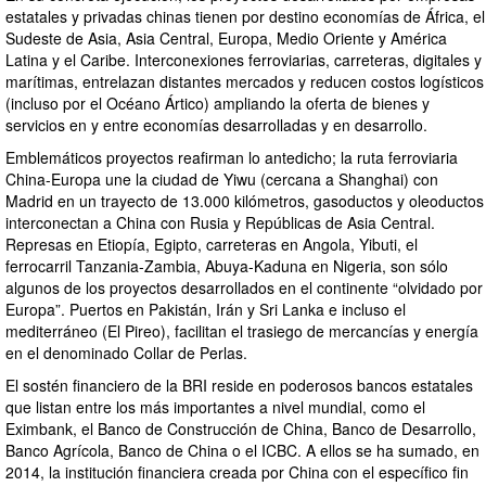
estatales y privadas chinas tienen por destino economías de África, el
Sudeste de Asia, Asia Central, Europa, Medio Oriente y América
Latina y el Caribe. Interconexiones ferroviarias, carreteras, digitales y
marítimas, entrelazan distantes mercados y reducen costos logísticos
(incluso por el Océano Ártico) ampliando la oferta de bienes y
servicios en y entre economías desarrolladas y en desarrollo.
Emblemáticos proyectos reafirman lo antedicho; la ruta ferroviaria
China-Europa une la ciudad de Yiwu (cercana a Shanghai) con
Madrid en un trayecto de 13.000 kilómetros, gasoductos y oleoductos
interconectan a China con Rusia y Repúblicas de Asia Central.
Represas en Etiopía, Egipto, carreteras en Angola, Yibuti, el
ferrocarril Tanzania-Zambia, Abuya-Kaduna en Nigeria, son sólo
algunos de los proyectos desarrollados en el continente “olvidado por
Europa”. Puertos en Pakistán, Irán y Sri Lanka e incluso el
mediterráneo (El Pireo), facilitan el trasiego de mercancías y energía
en el denominado Collar de Perlas.
El sostén financiero de la BRI reside en poderosos bancos estatales
que listan entre los más importantes a nivel mundial, como el
Eximbank, el Banco de Construcción de China, Banco de Desarrollo,
Banco Agrícola, Banco de China o el ICBC. A ellos se ha sumado, en
2014, la institución financiera creada por China con el específico fin