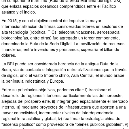
un componente marítimo (Ruta de la Seda Marítima del siglo XXI)
que enlaza espacios oceánicos comprendidos entre el Pacífico
asiático y el Indico.
En 2015, y con el objetivo central de impulsar la mayor
internacionalización de firmas consideradas líderes en sectores de
alta tecnología (robótica, TICs, telecomunicaciones, aeroespacial,
biotecnologías, entre otras) fue agregado un tercer componente,
denominado la Ruta de la Seda Digital. La movilización de recursos
financieros, entre inversiones y préstamos, superaría el billón de
dólares.
La BRI puede ser considerada herencia de la antigua Ruta de la
Seda, vía de contacto e integración entre civilizaciones que, a través
de siglos, unió el vasto Imperio chino, Asia Central, el mundo árabe,
la península indostánica y Europa.
Entre su principales objetivos, podemos citar: i) traccionar el
desarrollo de regiones interiores, particularmente las del noroeste,
alejadas del próspero este, ii) integrar geo espacialmente el mercado
interno, iii) mediante proyectos de infraestructura que aporten a una
mayor conectividad, incrementar niveles de interdependencia
regional intra asiática y global, iv) reafirmar la estrategia china de
“ascenso pacífico” como proveedora de “bienes públicos globales”, v)