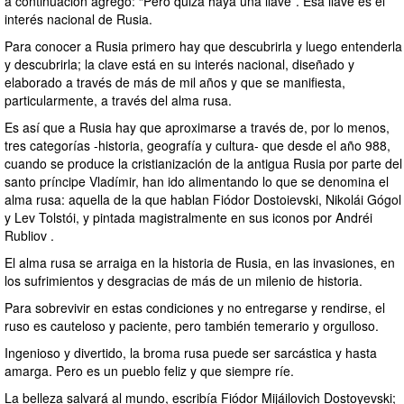
a continuación agregó: “Pero quizá haya una llave”. Esa llave es el
interés nacional de Rusia.
Para conocer a Rusia primero hay que descubrirla y luego entenderla
y descubrirla; la clave está en su interés nacional, diseñado y
elaborado a través de más de mil años y que se manifiesta,
particularmente, a través del alma rusa.
Es así que a Rusia hay que aproximarse a través de, por lo menos,
tres categorías -historia, geografía y cultura- que desde el año 988,
cuando se produce la cristianización de la antigua Rusia por parte del
santo príncipe Vladímir, han ido alimentando lo que se denomina el
alma rusa: aquella de la que hablan Fiódor Dostoievski, Nikolái Gógol
y Lev Tolstói, y pintada magistralmente en sus iconos por Andréi
Rubliov .
El alma rusa se arraiga en la historia de Rusia, en las invasiones, en
los sufrimientos y desgracias de más de un milenio de historia.
Para sobrevivir en estas condiciones y no entregarse y rendirse, el
ruso es cauteloso y paciente, pero también temerario y orgulloso.
Ingenioso y divertido, la broma rusa puede ser sarcástica y hasta
amarga. Pero es un pueblo feliz y que siempre ríe.
La belleza salvará al mundo, escribía Fiódor Mijáilovich Dostoyevski;