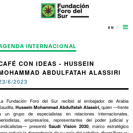
/
EN
AGENDA INTERNACIONAL
CAFÉ CON IDEAS - HUSSEIN
MOHAMMAD ABDULFATAH ALASSIRI
23/6/2023
La Fundación Foro del Sur recibió al embajador de Arabia
Saudita,
Hussein Mohammad Abdulfatah Alassiri,
quien —frente
a un grupo de especialistas en relaciones internacionales,
periodistas, empresarios, representantes del poder judicial y
sindicalistas— presentó
Saudi Vision 2030
, marco estratégico
para reducir la dependencia de su país del petróleo, diversificar su