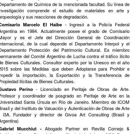
Departamento de Química de la mencionada facultad. Su línea de
investigación comprende el estudio de materiales en arte y
arqueología y sus reacciones de degradación.
Comisario Marcelo El Haibe
- Ingresó a la Policía Federal
Argentina en 1984. Actualmente posee el grado de Comisario
Mayor y es el Jefe del Dirección General de Coordinación
Internacional, de la cual depende el Departamento Interpol y el
Departamento Protección del Patrimonio Cultural. Es miembro
permanente del Comité Argentino de Lucha contra el tráfico ilícito
de Bienes Culturales. Consultor experto por la Unesco en el año
2015 sobre las Medidas que deben Adoptarse para Prohibir e
impedir la importación, la Exportación y la Transferencia de
Propiedad Ilícitas de Bienes Culturales.
Gustavo Perino
- Licenciado en Peritaje de Obras de Arte.
Profesor y coordinador de posgrado en Peritaje de Arte en la
Universidad Santa Úrsula en Río de Janeiro. Miembro de ICOM
Brasil y del Instituto de Valuación y Autenticación de Obras de Arte
- i3A. Fundador y director de Givoa Art Consulting (Brasil y
Argentina)
Gabriel Mucchiut -
Abogado Partner en Revilla Cornejo &