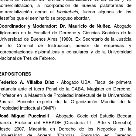
comercialización, la incorporación de nuevas plataformas de
comercialización como el
blockchain,
fueron algunos de los
desafíos que el seminario se propuso abordar.
Coordinador y Moderador: Dr.
Mauricio de Nuñez.
Abogado
diplomado en la Facultad de Derecho y Ciencias Sociales de la
Universidad de Buenos Aires (1980). Ex Secretario de la Justicia
en lo Criminal de Instrucción, asesor de empresas y
representaciones diplomáticas y consulares y de la Universidad
Nacional de Tres de Febrero.
EXPOSITORES
Federico A. Villalba Díaz
- Abogado UBA. Fiscal de primera
instancia ante el fuero Penal de la CABA. Magister en Derecho.
Profesor en la Maestría de Propiedad Intelectual de la Universidad
Austral. Ponente experto de la Organización Mundial de la
Propiedad Intelectual (OMPI)
José Miguel Puccinelli
- Abogado. Socio del Estudio Beccar
Varela. Profesor del ESEADE (Curaduría III - Arte y Derecho)
desde 2007. Maestría en Derecho de los Negocios en la
Universidad de Angers (Francia). Posgrado en Derecho