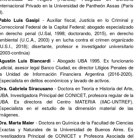
Internacional Privado en la Universidad de Pantheón Assas (París
I).
Pablo Luis Gasipi
- Auxiliar fiscal, Justicia en lo Criminal y
Correccional Federal de la Capital Federal; abogado especializado
en derecho penal (U.Sal, 1998; doctorando, 2015), en derecho
ambiental (U.C.A., 2003) y en lucha contra el crimen organizado
(U.S.I., 2018); disertante, profesor e investigador universitario
(2003-continúa)
Agustín Luis Biancardi
- Abogado UBA 1995. Ex funcionario
judicial, asesor legal Banco Ciudad, ex director Litigios Penales de
la Unidad de Información Financiera Argentina (2016-2020).
Especialista en delitos económicos y lavado de activos.
Dra. Gabriela Siracusano
- Doctora en Teoría e Historia del Arte,
UBA. Investigadora Principal del CONICET, profesora regular de la
UBA. Es directora del Centro MATERIA (IIAC-UNTREF).
Especialista en el estudio de la dimensión material de las
imágenes.
Dra. Marta Maier
- Doctora en Química de la Facultad de Ciencias
Exactas y Naturales de la Universidad de Buenos Aires. Es
investigadora Principal de CONICET y Profesora Asociada del