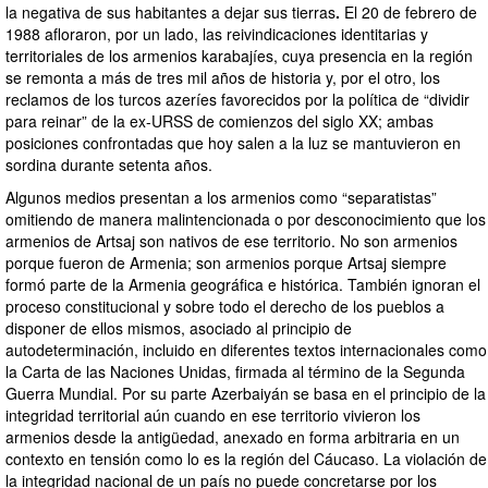
la negativa de sus habitantes a dejar sus tierras
.
El 20 de febrero de
1988 afloraron, por un lado, las reivindicaciones identitarias y
territoriales de los armenios karabajíes, cuya presencia en la región
se remonta a más de tres mil años de historia y, por el otro, los
reclamos de los turcos azeríes favorecidos por la política de “dividir
para reinar” de la ex-URSS de comienzos del siglo XX; ambas
posiciones confrontadas que hoy salen a la luz se mantuvieron en
sordina durante setenta años.
Algunos medios presentan a los armenios como “separatistas”
omitiendo de manera malintencionada o por desconocimiento que los
armenios de Artsaj son nativos de ese territorio. No son armenios
porque fueron de Armenia; son armenios porque Artsaj siempre
formó parte de la Armenia geográfica e histórica. También ignoran el
proceso constitucional y sobre todo el derecho de los pueblos a
disponer de ellos mismos, asociado al principio de
autodeterminación, incluido en diferentes textos internacionales como
la Carta de las Naciones Unidas, firmada al término de la Segunda
Guerra Mundial. Por su parte Azerbaiyán se basa en el principio de la
integridad territorial aún cuando en ese territorio vivieron los
armenios desde la antigüedad, anexado en forma arbitraria en un
contexto en tensión como lo es la región del Cáucaso. La violación de
la integridad nacional de un país no puede concretarse por los