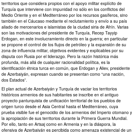
territorios que considera propios con el apoyo militar explícito de
Turquía que interviene con impunidad no sólo en los conflictos del
Medio Oriente y en el Mediterráneo por los recursos gasíferos, sino
también en el Cáucaso mediante el reclutamiento y envío a su país
aliado de mercenarios e islamistas de la ciudad siria de Afrín. Varias
son las motivaciones del presidente de Turquía, Recep Tayyip
Erdogan, en este involucramiento directo en la guerra; en particular
se propone el control de los flujos de petróleo y la expansión de su
zona de influencia militar, objetivos evidentes y explicables por su
disputa con Rusia por el liderazgo. Pero la razón histórica más
profunda, más allá de cualquier racionalidad política, es la
identificación étnica turca en común, que Erdogan y Aliev, presidente
de Azerbaiyán, expresan cuando se presentan como “una nación,
dos Estados”.
El plan actual de Azerbaiyán y Turquía de vaciar los territorios
históricos armenios de sus habitantes se inscribe en el antiguo
proyecto panturquista de unificación territorial de los pueblos de
origen turco desde el Asia Central hasta el Mediterráneo, cuya
prueba visible fue el genocidio de los armenios del Imperio otomano y
la apropiación de sus territorios durante la Primera Guerra Mundial.
Por ello, tanto en Artsaj como en Armenia y en la diáspora, la
ofensiva de Azerbaiyán es percibida como amenaza existencial de un