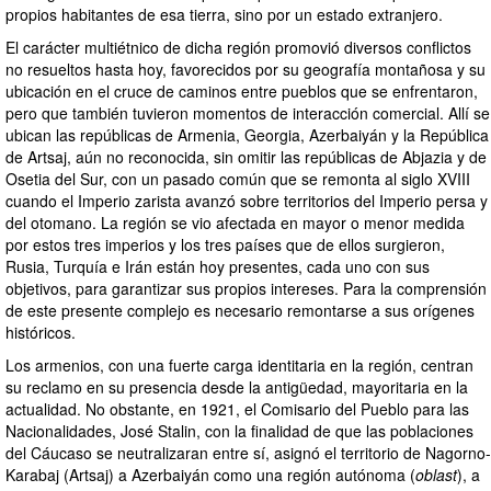
propios habitantes de esa tierra, sino por un estado extranjero.
El carácter multiétnico de dicha región promovió diversos conflictos
no resueltos hasta hoy, favorecidos por su geografía montañosa y su
ubicación en el cruce de caminos entre pueblos que se enfrentaron,
pero que también tuvieron momentos de interacción comercial. Allí se
ubican las repúblicas de Armenia, Georgia, Azerbaiyán y la República
de Artsaj, aún no reconocida, sin omitir las repúblicas de Abjazia y de
Osetia del Sur, con un pasado común que se remonta al siglo XVIII
cuando el Imperio zarista avanzó sobre territorios del Imperio persa y
del otomano. La región se vio afectada en mayor o menor medida
por estos tres imperios y los tres países que de ellos surgieron,
Rusia, Turquía e Irán están hoy presentes, cada uno con sus
objetivos, para garantizar sus propios intereses. Para la comprensión
de este presente complejo es necesario remontarse a sus orígenes
históricos.
Los armenios, con una fuerte carga identitaria en la región, centran
su reclamo en su presencia desde la antigüedad, mayoritaria en la
actualidad. No obstante, en 1921, el Comisario del Pueblo para las
Nacionalidades, José Stalin, con la finalidad de que las poblaciones
del Cáucaso se neutralizaran entre sí, asignó el territorio de Nagorno-
Karabaj (Artsaj) a Azerbaiyán como una región autónoma (
oblast
), a