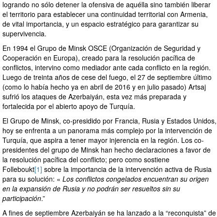
logrando no sólo detener la ofensiva de aquélla sino también liberar
el territorio para establecer una continuidad territorial con Armenia,
de vital importancia, y un espacio estratégico para garantizar su
supervivencia.
En 1994 el Grupo de Minsk OSCE (Organización de Seguridad y
Cooperación en Europa), creado para la resolución pacífica de
conflictos, intervino como mediador ante cada conflicto en la región.
Luego de treinta años de cese del fuego, el 27 de septiembre último
(como lo había hecho ya en abril de 2016 y en julio pasado) Artsaj
sufrió los ataques de Azerbaiyán, esta vez más preparada y
fortalecida por el abierto apoyo de Turquía.
El Grupo de Minsk, co-presidido por Francia, Rusia y Estados Unidos,
hoy se enfrenta a un panorama más complejo por la intervención de
Turquía, que aspira a tener mayor injerencia en la región. Los co-
presidentes del grupo de Minsk han hecho declaraciones a favor de
la resolución pacífica del conflicto; pero como sostiene
Folleboukt
[1]
sobre la importancia de la intervención activa de Rusia
para su solución: «
Los conflictos congelados encuentran su origen
en la expansión de Rusia y no podrán ser resueltos sin su
participación
.”
A fines de septiembre Azerbaiyán se ha lanzado a la “reconquista” de