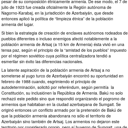
pesar de su composición étnicamente armenia. De ese modo, el 7 de
julio de 1923 fue creada oficialmente la Región autónoma de
Nagorno-Karabaj, en la jurisdicción de Azerbaiyán, que desde
entonces aplicó la política de “limpieza étnica” de la población
armenia del lugar.
Si bien la estrategia de creación de enclaves autónomos rodeados de
pueblos diferentes o incluso enemigos afectó notablemente a la
población armenia de Artsaj (a 15 km de Armenia) ésta vivió en una
tensa paz, según el principio de la “amistad de los pueblos” impuesto
por el régimen soviético cuya política centralizadora tendió a
esmerilar sin éxito las diferencias nacionales.
La latente aspiración de la población armenia de Artsaj a no
someterse al yugo turco de Azerbaiyán encontró su oportunidad en
febrero de 1988 cuando, esgrimiendo el principio de
autodeterminación, solicitó por referéndum, según permitía la
Constitución, su inclusiónen la República de Armenia. Bakú no solo
rechazó este pedido sino que respondió organizando el pogromo de
armenios que habitaban en la ciudad azerbaiyana de Sumgait. Se
originó entonces un conflicto armado por la pretensión de Bakú de
que la población armenia abandonara no sólo el territorio de
Azerbaiyán sino también de Artsaj. Los armenios no dejaron este
territorio por considerarlo propio, pero sí huyeron de Sumgait, una de