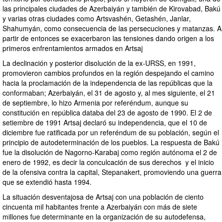
las principales ciudades de Azerbaiyán y también de Kirovabad, Bakú
y varias otras ciudades como Artsvashén, Getashén, Janlar,
Shahumyán, como consecuencia de las persecuciones y matanzas. A
partir de entonces se exacerbaron las tensiones dando origen a los
primeros enfrentamientos armados en Artsaj
La declinación y posterior disolución de la ex-URSS, en 1991,
promovieron cambios profundos en la región despejando el camino
hacia la proclamación de la independencia de las repúblicas que la
conformaban; Azerbaiyán, el 31 de agosto y, al mes siguiente, el 21
de septiembre, lo hizo Armenia por referéndum, aunque su
constitución en república databa del 23 de agosto de 1990. El 2 de
setiembre de 1991 Artsaj declaró su independencia, que el 10 de
diciembre fue ratificada por un referéndum de su población, según el
principio de autodeterminación de los pueblos. La respuesta de Bakú
fue la disolución de Nagorno-Karabaj como región autónoma el 2 de
enero de 1992, es decir la conculcación de sus derechos y el inicio
de la ofensiva contra la capital, Stepanakert, promoviendo una guerra
que se extendió hasta 1994.
La situación desventajosa de Artsaj con una población de ciento
cincuenta mil habitantes frente a Azerbaiyán con más de siete
millones fue determinante en la organización de su autodefensa,