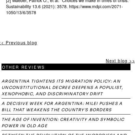
[2] Waeber, Patrick O., et al. "Choices we make in times of crisis."
Sustainability 13.6 (2021): 3578. https://www.mdpi.com/2071-
1050/13/6/3578
<< Previous blog
Next blog >>
OTHER REVIEWS
ARGENTINA TIGHTENS ITS MIGRATION POLICY: AN
UNCONSTITUTIONAL DECREE DEEPENS A POPULIST,
XENOPHOBIC, AND DISCRIMINATORY DRIFT
A DECISIVE WEEK FOR ARGENTINA: MILEI PUSHES A
BILL THAT WEAKENS THE COUNTRY'S BORDERS
THE AGE OF INVENTION: CREATIVITY AND SYMBOLIC
POWER IN OLD AGE