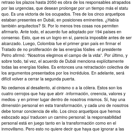
retraso los plazos hasta 2050 es obra de los responsables atrapados
por las urgencias, que desean prolongar por un tiempo más el statu
quo. Es una victoria de los ocupados. Tres de los cinco arquetipos
estaban presentes en Dubái, en posiciones eminentes. ¿Había
también arquitectos? Si. Por lo menos tres cosas nos permiten
afirmarlo. Ante todo, el acuerdo fue adoptado por 194 países en
consenso. Esto, que es un logro en sí, parecía imposible antes de ser
alcanzado. Luego, Colombia fue el primer gran país en firmar el
Tratado de no proliferación de las energías fósiles -el presidente
Petro afirmó: “Nosotros elegimos el campo de la vida”. Por último, y
sobre todo, tal vez, el acuerdo de Dubái menciona explícitamente
todas las energías fósiles. Es entonces una retractación colectiva de
los argumentos presentados por los incrédulos. En adelante, será
difícil volver a cerrar la segunda puerta.
No cedamos al desaliento, al cinismo o a la cólera. Estos son los
cuatro cerrojos que hay que abrir -información, creencia, valores y
medios- y en primer lugar dentro de nosotros mismos. Sí, hay una
dimensión personal en esta transformación, y cada uno de nosotros
debe tomar conciencia de ello. Los cinco arquetipos que hemos
esbozado aquí traducen un camino personal: la responsabilidad
personal está en juego tanto en la transformación como en el
inmovilismo. Pero esto no quiere decir que haya que ignorar a las