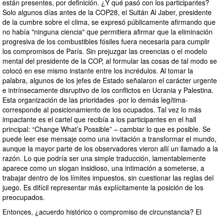
están presentes, por definición. ¿Y qué pasó con los participantes?
Solo algunos días antes de la COP28, el Sultán Al Jaber, presidente
de la cumbre sobre el clima, se expresó públicamente afirmando que
no había "ninguna ciencia" que permitiera afirmar que la eliminación
progresiva de los combustibles fósiles fuera necesaria para cumplir
los compromisos de París. Sin prejuzgar las creencias o el modelo
mental del presidente de la COP, al formular las cosas de tal modo se
colocó en ese mismo instante entre los incrédulos. Al tomar la
palabra, algunos de los jefes de Estado señalaron el carácter urgente
e intrínsecamente disruptivo de los conflictos en Ucrania y Palestina.
Esta organización de las prioridades -por lo demás legítima-
corresponde al posicionamiento de los ocupados. Tal vez lo más
impactante es el cartel que recibía a los participantes en el hall
principal: “Change What’s Possible” – cambiar lo que es posible. Se
puede leer ese mensaje como una invitación a transformar el mundo,
aunque la mayor parte de los observadores vieron allí un llamado a la
razón. Lo que podría ser una simple traducción, lamentablemente
aparece como un slogan insidioso, una intimación a someterse, a
trabajar dentro de los límites impuestos, sin cuestionar las reglas del
juego. Es difícil representar más explícitamente la posición de los
preocupados.
Entonces, ¿acuerdo histórico o compromiso de circunstancia? El