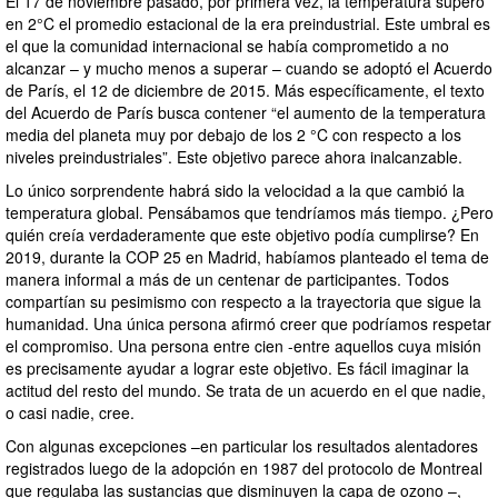
El 17 de noviembre pasado, por primera vez, la temperatura superó
en 2°C el promedio estacional de la era preindustrial. Este umbral es
el que la comunidad internacional se había comprometido a no
alcanzar – y mucho menos a superar – cuando se adoptó el Acuerdo
de París, el 12 de diciembre de 2015. Más específicamente, el texto
del Acuerdo de París busca contener “el aumento de la temperatura
media del planeta muy por debajo de los 2 °C con respecto a los
niveles preindustriales”. Este objetivo parece ahora inalcanzable.
Lo único sorprendente habrá sido la velocidad a la que cambió la
temperatura global. Pensábamos que tendríamos más tiempo. ¿Pero
quién creía verdaderamente que este objetivo podía cumplirse? En
2019, durante la COP 25 en Madrid, habíamos planteado el tema de
manera informal a más de un centenar de participantes. Todos
compartían su pesimismo con respecto a la trayectoria que sigue la
humanidad. Una única persona afirmó creer que podríamos respetar
el compromiso. Una persona entre cien -entre aquellos cuya misión
es precisamente ayudar a lograr este objetivo. Es fácil imaginar la
actitud del resto del mundo. Se trata de un acuerdo en el que nadie,
o casi nadie, cree.
Con algunas excepciones –en particular los resultados alentadores
registrados luego de la adopción en 1987 del protocolo de Montreal
que regulaba las sustancias que disminuyen la capa de ozono –,