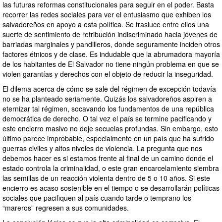
las futuras reformas constitucionales para seguir en el poder. Basta
recorrer las redes sociales para ver el entusiasmo que exhiben los
salvadoreños en apoyo a esta política. Se trasluce entre ellos una
suerte de sentimiento de retribución indiscriminado hacia jóvenes de
barriadas marginales y pandilleros, donde seguramente inciden otros
factores étnicos y de clase. Es indudable que la abrumadora mayoría
de los habitantes de El Salvador no tiene ningún problema en que se
violen garantías y derechos con el objeto de reducir la inseguridad.
El dilema acerca de cómo se sale del régimen de excepción todavía
no se ha planteado seriamente. Quizás los salvadoreños aspiren a
eternizar tal régimen, socavando los fundamentos de una república
democrática de derecho. O tal vez el país se termine pacificando y
este encierro masivo no deje secuelas profundas. Sin embargo, esto
último parece improbable, especialmente en un país que ha sufrido
guerras civiles y altos niveles de violencia. La pregunta que nos
debemos hacer es si estamos frente al final de un camino donde el
estado controla la criminalidad, o este gran encarcelamiento siembra
las semillas de un reacción violenta dentro de 5 o 10 años. Si este
encierro es acaso sostenible en el tiempo o se desarrollarán políticas
sociales que pacifiquen al país cuando tarde o temprano los
“mareros” regresen a sus comunidades.