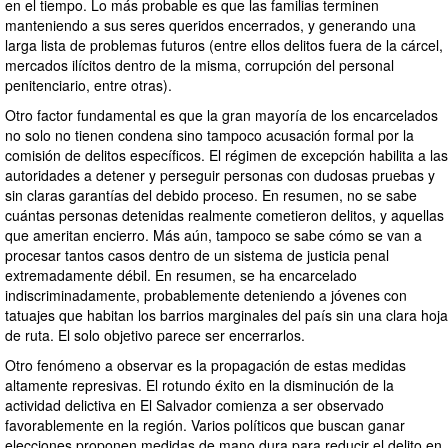
en el tiempo. Lo más probable es que las familias terminen
manteniendo a sus seres queridos encerrados, y generando una
larga lista de problemas futuros (entre ellos delitos fuera de la cárcel,
mercados ilícitos dentro de la misma, corrupción del personal
penitenciario, entre otras).
Otro factor fundamental es que la gran mayoría de los encarcelados
no solo no tienen condena sino tampoco acusación formal por la
comisión de delitos específicos. El régimen de excepción habilita a las
autoridades a detener y perseguir personas con dudosas pruebas y
sin claras garantías del debido proceso. En resumen, no se sabe
cuántas personas detenidas realmente cometieron delitos, y aquellas
que ameritan encierro. Más aún, tampoco se sabe cómo se van a
procesar tantos casos dentro de un sistema de justicia penal
extremadamente débil. En resumen, se ha encarcelado
indiscriminadamente, probablemente deteniendo a jóvenes con
tatuajes que habitan los barrios marginales del país sin una clara hoja
de ruta. El solo objetivo parece ser encerrarlos.
Otro fenómeno a observar es la propagación de estas medidas
altamente represivas. El rotundo éxito en la disminución de la
actividad delictiva en El Salvador comienza a ser observado
favorablemente en la región. Varios políticos que buscan ganar
elecciones proponen medidas de mano dura para reducir el delito en