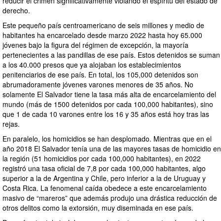
reducir el crimen significativamente violando el espíritu del estado de
derecho.
Este pequeño país centroamericano de seis millones y medio de
habitantes ha encarcelado desde marzo 2022 hasta hoy 65.000
jóvenes bajo la figura del régimen de excepción, la mayoría
pertenecientes a las pandillas de ese país. Estos detenidos se suman
a los 40.000 presos que ya alojaban los establecimientos
penitenciarios de ese país. En total, los 105,000 detenidos son
abrumadoramente jóvenes varones menores de 35 años. No
solamente El Salvador tiene la tasa más alta de encarcelamiento del
mundo (más de 1500 detenidos por cada 100,000 habitantes), sino
que 1 de cada 10 varones entre los 16 y 35 años está hoy tras las
rejas.
En paralelo, los homicidios se han desplomado. Mientras que en el
año 2018 El Salvador tenía una de las mayores tasas de homicidio en
la región (51 homicidios por cada 100,000 habitantes), en 2022
registró una tasa oficial de 7,8 por cada 100,000 habitantes, algo
superior a la de Argentina y Chile, pero inferior a la de Uruguay y
Costa Rica. La fenomenal caída obedece a este encarcelamiento
masivo de “mareros” que además produjo una drástica reducción de
otros delitos como la extorsión, muy diseminada en ese país.