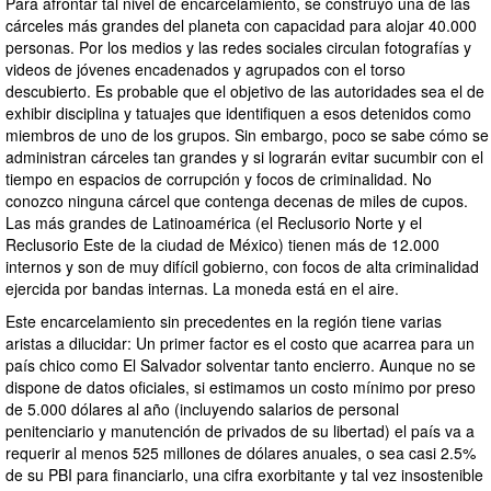
Para afrontar tal nivel de encarcelamiento, se construyó una de las
cárceles más grandes del planeta con capacidad para alojar 40.000
personas. Por los medios y las redes sociales circulan fotografías y
videos de jóvenes encadenados y agrupados con el torso
descubierto. Es probable que el objetivo de las autoridades sea el de
exhibir disciplina y tatuajes que identifiquen a esos detenidos como
miembros de uno de los grupos. Sin embargo, poco se sabe cómo se
administran cárceles tan grandes y si lograrán evitar sucumbir con el
tiempo en espacios de corrupción y focos de criminalidad. No
conozco ninguna cárcel que contenga decenas de miles de cupos.
Las más grandes de Latinoamérica (el Reclusorio Norte y el
Reclusorio Este de la ciudad de México) tienen más de 12.000
internos y son de muy difícil gobierno, con focos de alta criminalidad
ejercida por bandas internas. La moneda está en el aire.
Este encarcelamiento sin precedentes en la región tiene varias
aristas a dilucidar: Un primer factor es el costo que acarrea para un
país chico como El Salvador solventar tanto encierro. Aunque no se
dispone de datos oficiales, si estimamos un costo mínimo por preso
de 5.000 dólares al año (incluyendo salarios de personal
penitenciario y manutención de privados de su libertad) el país va a
requerir al menos 525 millones de dólares anuales, o sea casi 2.5%
de su PBI para financiarlo, una cifra exorbitante y tal vez insostenible