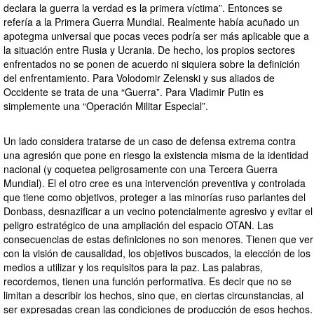
declara la guerra la verdad es la primera víctima”. Entonces se
refería a la Primera Guerra Mundial. Realmente había acuñado un
apotegma universal que pocas veces podría ser más aplicable que a
la situación entre Rusia y Ucrania. De hecho, los propios sectores
enfrentados no se ponen de acuerdo ni siquiera sobre la definición
del enfrentamiento. Para Volodomir Zelenski y sus aliados de
Occidente se trata de una “Guerra”. Para Vladimir Putin es
simplemente una “Operación Militar Especial”.
Un lado considera tratarse de un caso de defensa extrema contra
una agresión que pone en riesgo la existencia misma de la identidad
nacional (y coquetea peligrosamente con una Tercera Guerra
Mundial). El el otro cree es una intervención preventiva y controlada
que tiene como objetivos, proteger a las minorías ruso parlantes del
Donbass, desnazificar a un vecino potencialmente agresivo y evitar el
peligro estratégico de una ampliación del espacio OTAN. Las
consecuencias de estas definiciones no son menores. Tienen que ver
con la visión de causalidad, los objetivos buscados, la elección de los
medios a utilizar y los requisitos para la paz. Las palabras,
recordemos, tienen una función performativa. Es decir que no se
limitan a describir los hechos, sino que, en ciertas circunstancias, al
ser expresadas crean las condiciones de producción de esos hechos.