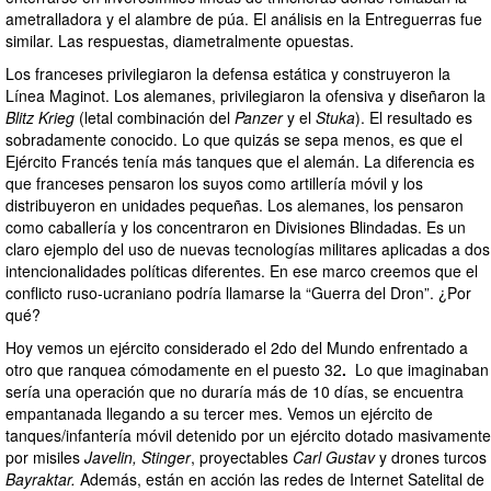
ametralladora y el alambre de púa. El análisis en la Entreguerras fue
similar. Las respuestas, diametralmente opuestas.
Los franceses privilegiaron la defensa estática y construyeron la
Línea Maginot. Los alemanes, privilegiaron la ofensiva y diseñaron la
Blitz Krieg
(letal combinación del
Panzer
y el
Stuka
). El resultado es
sobradamente conocido. Lo que quizás se sepa menos, es que el
Ejército Francés tenía más tanques que el alemán. La diferencia es
que franceses pensaron los suyos como artillería móvil y los
distribuyeron en unidades pequeñas. Los alemanes, los pensaron
como caballería y los concentraron en Divisiones Blindadas. Es un
claro ejemplo del uso de nuevas tecnologías militares aplicadas a dos
intencionalidades políticas diferentes. En ese marco creemos que el
conflicto ruso-ucraniano podría llamarse la “Guerra del Dron”. ¿Por
qué?
Hoy vemos un ejército considerado el 2do del Mundo enfrentado a
otro que ranquea cómodamente en el puesto 32
.
Lo que imaginaban
sería una operación que no duraría más de 10 días, se encuentra
empantanada llegando a su tercer mes. Vemos un ejército de
tanques/infantería móvil detenido por un ejército dotado masivamente
por misiles
Javelin, Stinger
, proyectables
Carl Gustav
y drones turcos
Bayraktar.
Además, están en acción las redes de Internet Satelital de