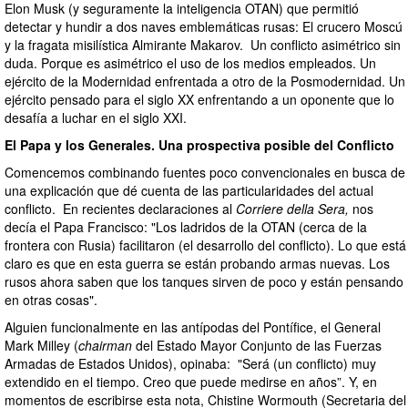
Elon Musk (y seguramente la inteligencia OTAN) que permitió
detectar y hundir a dos naves emblemáticas rusas: El crucero Moscú
y la fragata misilística Almirante Makarov. Un conflicto asimétrico sin
duda. Porque es asimétrico el uso de los medios empleados. Un
ejército de la Modernidad enfrentada a otro de la Posmodernidad. Un
ejército pensado para el siglo XX enfrentando a un oponente que lo
desafía a luchar en el siglo XXI.
El Papa y los Generales. Una prospectiva posible del Conflicto
Comencemos combinando fuentes poco convencionales en busca de
una explicación que dé cuenta de las particularidades del actual
conflicto. En recientes declaraciones al
Corriere della Sera,
nos
decía el Papa Francisco: "Los ladridos de la OTAN (cerca de la
frontera con Rusia) facilitaron (el desarrollo del conflicto). Lo que está
claro es que en esta guerra se están probando armas nuevas. Los
rusos ahora saben que los tanques sirven de poco y están pensando
en otras cosas".
Alguien funcionalmente en las antípodas del Pontífice, el General
Mark Milley (
chairman
del Estado Mayor Conjunto de las Fuerzas
Armadas de Estados Unidos), opinaba: "Será (un conflicto) muy
extendido en el tiempo. Creo que puede medirse en años”. Y, en
momentos de escribirse esta nota, Chistine Wormouth (Secretaria del