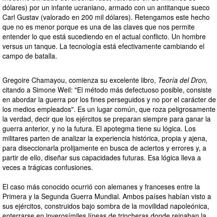
dólares) por un infante ucraniano, armado con un antitanque sueco
Carl Gustav (valorado en 200 mil dólares). Retengamos este hecho
que no es menor porque es una de las claves que nos permite
entender lo que está sucediendo en el actual conflicto. Un hombre
versus un tanque. La tecnología está efectivamente cambiando el
campo de batalla.
Gregoire Chamayou, comienza su excelente libro,
Teoría del Dron,
citando a Simone Weil: "El método más defectuoso posible, consiste
en abordar la guerra por los fines perseguidos y no por el carácter de
los medios empleados". Es un lugar común, que roza peligrosamente
la verdad, decir que los ejércitos se preparan siempre para ganar la
guerra anterior, y no la futura. El apotegma tiene su lógica. Los
militares parten de analizar la experiencia histórica, propia y ajena,
para diseccionarla prolijamente en busca de aciertos y errores y, a
partir de ello, diseñar sus capacidades futuras. Esa lógica lleva a
veces a trágicas confusiones.
El caso más conocido ocurrió con alemanes y franceses entre la
Primera y la Segunda Guerra Mundial. Ambos países habían visto a
sus ejércitos, construidos bajo sombra de la movilidad napoleónica,
enterrarse en inverosímiles líneas de trincheras donde reinaban la