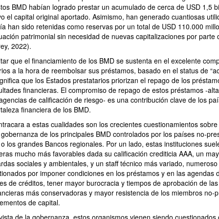
estos BMD habían logrado prestar un acumulado de cerca de USD 1,5 bil
o el capital original aportado. Asimismo, han generado cuantiosas util
ría han sido retenidas como reservas por un total de USD 110.000 mill
tuación patrimonial sin necesidad de nuevas capitalizaciones por parte 
y, 2022).
ltar que el financiamiento de los BMD se sustenta en el excelente com
arios a la hora de reembolsar sus préstamos, basado en el status de “a
ignifica que los Estados prestatarios priorizan el repago de los prést
cultades financieras. El compromiso de repago de estos préstamos -al
agencias de calificación de riesgo- es una contribución clave de los p
ortaleza financiera de los BMD.
ntracara a estas cualidades son los crecientes cuestionamientos sobre
 gobernanza de los principales BMD controlados por los países no-pres
o los grandes Bancos regionales. Por un lado, estas instituciones suel
ieras mucho más favorables dada su calificación crediticia AAA, un m
rdas sociales y ambientales, y un staff técnico más variado, numeroso y
stionados por imponer condiciones en los préstamos y en las agendas d
es de créditos, tener mayor burocracia y tiempos de aprobación de las
financieras más conservadoras y mayor resistencia de los miembros no-p
ementos de capital.
vista de la gobernanza, estos organismos vienen siendo cuestionados