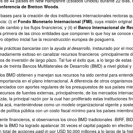
s de 44 países en New Hampshire (Estados Unidos) durante 22 días, 
onferencia de Bretton Woods
.
s bases para la creación de dos instituciones internacionales rectoras 
ia: (i) el
Fondo Monetario Internacional (FMI)
, cuya misión original
 de cambio y los flujos financieros; y (ii) el
Banco Internacional de Re
la primera de las cinco entidades que componen lo que hoy se conoce
 objetivo inicial fue la reconstrucción europea de posguerra.
 de
prácticas bancarias
con la
ayuda al desarrollo,
instaurado por el mod
emadamente exitoso en canalizar recursos financieros -principalmente d
os de inversión de largo plazo. Tal fue el éxito que, a lo largo de esta
 de treinta Bancos Multilaterales de Desarrollo (BMD) a nivel global y 
os BMD obtienen y manejan sus recursos ha sido central para entende
portancia en el plano internacional. A diferencia de otros organismos 
anciados con aportes regulares de los presupuestos de sus países mi
recursos de fuentes externas, principalmente, de los mercados interna
izás, la principal razón por la cual han proliferado estas instituciones f
ta acá, manteniéndose como un modelo organizacional vigente y sost
 de política pública con un costo fiscal mínimo para los países miembro
nte financieros, si observamos los cinco BMD tradicionales -BIRF, BI
e la BMD ha logrado apalancar 30 veces el capital pagado en efectivo
n total de acciones
paid-in
por USD 50.000 millones a lo largo de la hist