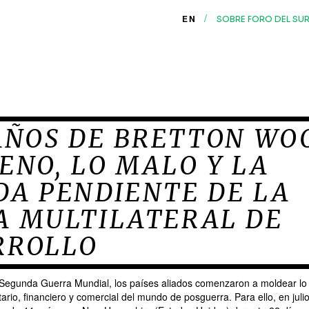
/
EN
SOBRE FORO DEL SU
AÑOS DE BRETTON WO
ENO, LO MALO Y LA
DA PENDIENTE DE LA
A MULTILATERAL DE
RROLLO
a Segunda Guerra Mundial, los países aliados comenzaron a moldear lo
rio, financiero y comercial del mundo de posguerra. Para ello, en juli