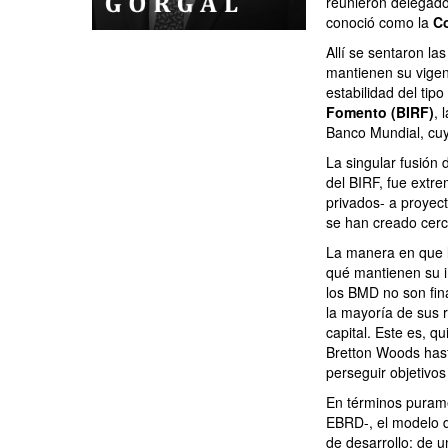
reunieron delegado
conoció como la
C
Allí se sentaron la
mantienen su vigenc
estabilidad del tipo
Fomento (BIRF)
, 
Banco Mundial, cuyo
La singular fusión
del BIRF, fue extr
privados- a proyect
se han creado cerca
La manera en que l
qué mantienen su im
los BMD no son fin
la mayoría de sus 
capital. Este es, qu
Bretton Woods has
perseguir objetivos
En términos purame
EBRD-, el modelo d
de desarrollo: de u