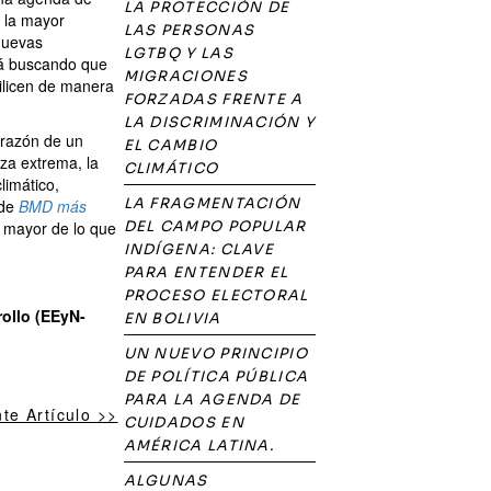
LA PROTECCIÓN DE
r la mayor
LAS PERSONAS
 nuevas
LGTBQ Y LAS
tá buscando que
MIGRACIONES
ilicen de manera
FORZADAS FRENTE A
LA DISCRIMINACIÓN Y
orazón de un
EL CAMBIO
za extrema, la
CLIMÁTICO
limático,
LA FRAGMENTACIÓN
 de
BMD más
 mayor de lo que
DEL CAMPO POPULAR
INDÍGENA: CLAVE
PARA ENTENDER EL
PROCESO ELECTORAL
ollo (EEyN-
EN BOLIVIA
UN NUEVO PRINCIPIO
DE POLÍTICA PÚBLICA
PARA LA AGENDA DE
nte Artículo >>
CUIDADOS EN
AMÉRICA LATINA.
ALGUNAS