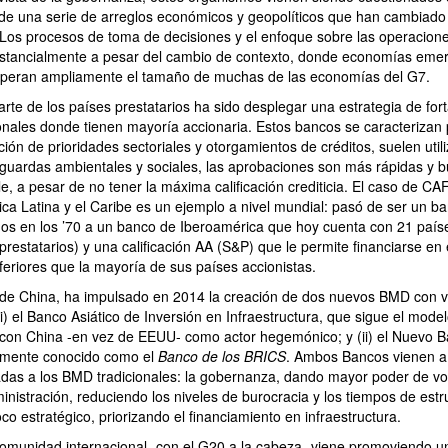
de una serie de arreglos económicos y geopolíticos que han cambiado
. Los procesos de toma de decisiones y el enfoque sobre las operacione
stancialmente a pesar del cambio de contexto, donde economías eme
superan ampliamente el tamaño de muchas de las economías del G7.
rte de los países prestatarios ha sido desplegar una estrategia de for
nales donde tienen mayoría accionaria. Estos bancos se caracterizan
nición de prioridades sectoriales y otorgamientos de créditos, suelen util
vaguardas ambientales y sociales, las aprobaciones son más rápidas y
e, a pesar de no tener la máxima calificación crediticia. El caso de C
ica Latina y el Caribe es un ejemplo a nivel mundial: pasó de ser un b
nos en los ’70 a un banco de Iberoamérica que hoy cuenta con 21 paí
restatarios) y una calificación AA (S&P) que le permite financiarse en
nferiores que la mayoría de sus países accionistas.
 de China, ha impulsado en 2014 la creación de dos nuevos BMD con v
) el Banco Asiático de Inversión en Infraestructura, que sigue el mod
o con China -en vez de EEUU- como actor hegemónico; y (ii) el Nuevo 
armente conocido como el
Banco de los BRICS
. Ambos Bancos vienen a 
das a los BMD tradicionales: la gobernanza, dando mayor poder de vot
nistración, reduciendo los niveles de burocracia y los tiempos de estr
oco estratégico, priorizando el financiamiento en infraestructura.
 comunidad internacional -con el G20 a la cabeza- viene promoviendo 