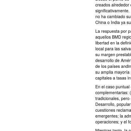
creados alrededor 
significativamente
no ha cambiado su
China o India ya 
La respuesta por pa
aquellos BMD regio
libertad en la defi
local para las sal
su margen prestabl
desarrollo de Amér
de los países andi
su amplia mayoría p
capitales a tasas i
En el caso puntual
complementarias: (i
tradicionales, per
Desarrollo, popul
cuestiones reclama
emergentes; la admi
operaciones; y el f
Mientras tanto, la