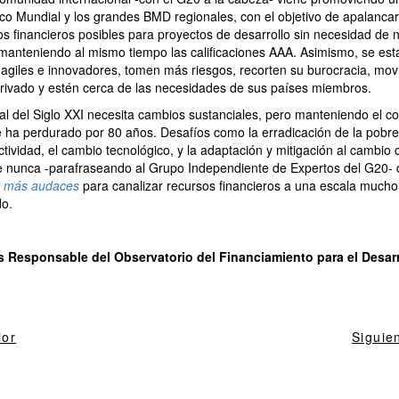
co Mundial y los grandes BMD regionales, con el objetivo de apalanca
os financieros posibles para proyectos de desarrollo sin necesidad de
y manteniendo al mismo tiempo las calificaciones AAA. Asimismo, se es
giles e innovadores, tomen más riesgos, recorten su burocracia, mov
 privado y estén cerca de las necesidades de sus países miembros.
ral del Siglo XXI necesita cambios sustanciales, pero manteniendo el c
 ha perdurado por 80 años. Desafíos como la erradicación de la pobre
tividad, el cambio tecnológico, y la adaptación y mitigación al cambio c
e nunca -parafraseando al Grupo Independiente de Expertos del G20-
y más audaces
para canalizar recursos financieros a una escala mucho
do.
 Responsable del Observatorio del Financiamiento para el Desarr
ior
Siguie