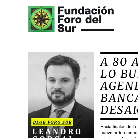
A 80 
LO BU
AGEN
BANC
DESA
Hacia finales de l
nuevo orden moneta