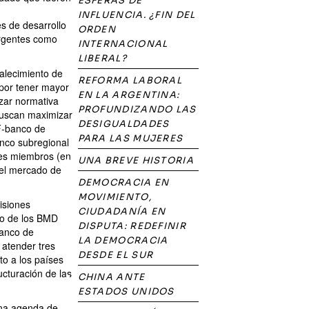
ESFERAS DE
INFLUENCIA. ¿FIN DEL
s de desarrollo
ORDEN
rgentes como
INTERNACIONAL
LIBERAL?
talecimiento de
REFORMA LABORAL
 por tener mayor
EN LA ARGENTINA:
izar normativa
PROFUNDIZANDO LAS
 buscan maximizar
DESIGUALDADES
AF-banco de
PARA LAS MUJERES
anco subregional
ses miembros (en
UNA BREVE HISTORIA
 el mercado de
DEMOCRACIA EN
MOVIMIENTO,
isiones
CIUDADANÍA EN
elo de los BMD
DISPUTA: REDEFINIR
Banco de
LA DEMOCRACIA
atender tres
DESDE EL SUR
o a los países
ucturación de las
CHINA ANTE
ESTADOS UNIDOS
una agenda de