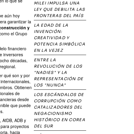
en lo que se
MILEI IMPULSA UNA
LEY QUE DEBILITA LAS
que aún hoy
FRONTERAS DEL PAÍS
 era garantizar la
LA EDAD DE LA
construcción y
INVENCIÓN:
 como el Grupo
CREATIVIDAD Y
POTENCIA SIMBÓLICA
elo financiero
EN LA VEJEZ
e inversores
s ocho décadas,
ENTRE LA
regional.
REVOLUCIÓN DE LOS
"NADIES" Y LA
r qué son y por
REPRESENTACIÓN DE
internacionales,
LOS "NUNCA"
embros. Obtienen
cionales de
LOS ESCÁNDALOS DE
inancieras desde
CORRUPCIÓN COMO
enible que puede
CATALIZADORES DEL
s.
NEGACIONISMO
D, AfDB, ADB y
HISTÓRICO EN COREA
 para proyectos
DEL SUR
oria, hacia