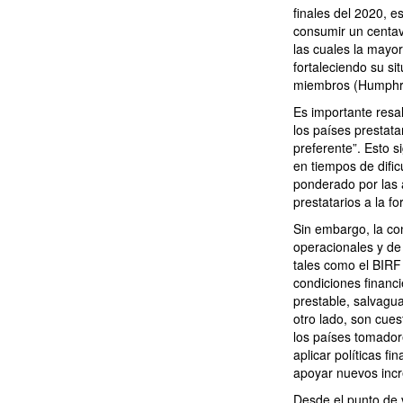
finales del 2020, 
consumir un centav
las cuales la mayo
fortaleciendo su si
miembros (Humphre
Es importante resa
los países prestat
preferente”. Esto s
en tiempos de difi
ponderado por las 
prestatarios a la f
Sin embargo, la co
operacionales y de
tales como el BIRF 
condiciones financ
prestable, salvagua
otro lado, son cue
los países tomador
aplicar políticas 
apoyar nuevos incr
Desde el punto de 