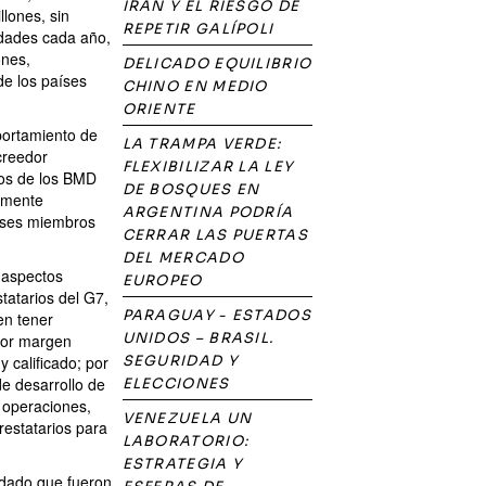
IRÁN Y EL RIESGO DE
lones, sin
REPETIR GALÍPOLI
idades cada año,
ones,
DELICADO EQUILIBRIO
de los países
CHINO EN MEDIO
ORIENTE
portamiento de
LA TRAMPA VERDE:
creedor
FLEXIBILIZAR LA LEY
amos de los BMD
DE BOSQUES EN
tamente
ARGENTINA PODRÍA
aíses miembros
CERRAR LAS PUERTAS
DEL MERCADO
 aspectos
EUROPEO
tatarios del G7,
PARAGUAY - ESTADOS
en tener
UNIDOS – BRASIL.
ayor margen
 calificado; por
SEGURIDAD Y
e desarrollo de
ELECCIONES
 operaciones,
VENEZUELA UN
restatarios para
LABORATORIO:
ESTRATEGIA Y
 dado que fueron