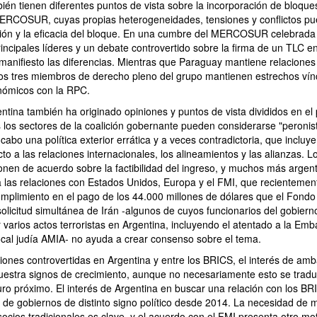
én tienen diferentes puntos de vista sobre la incorporación de bloque
ERCOSUR, cuyas propias heterogeneidades, tensiones y conflictos pued
ón y la eficacia del bloque. En una cumbre del MERCOSUR celebrada e
incipales líderes y un debate controvertido sobre la firma de un TLC e
manifiesto las diferencias. Mientras que Paraguay mantiene relaciones
ros tres miembros de derecho pleno del grupo mantienen estrechos vín
nómicos con la RPC.
entina también ha originado opiniones y puntos de vista divididos en el 
 los sectores de la coalición gobernante pueden considerarse "peronist
 cabo una política exterior errática y a veces contradictoria, que incluy
o a las relaciones internacionales, los alineamientos y las alianzas. L
onen de acuerdo sobre la factibilidad del ingreso, y muchos más argen
a las relaciones con Estados Unidos, Europa y el FMI, que recienteme
cumplimiento en el pago de los 44.000 millones de dólares que el Fondo 
olicitud simultánea de Irán -algunos de cuyos funcionarios del gobierno 
 varios actos terroristas en Argentina, incluyendo el atentado a la Emb
local judía AMIA- no ayuda a crear consenso sobre el tema.
iones controvertidas en Argentina y entre los BRICS, el interés de am
uestra signos de crecimiento, aunque no necesariamente esto se trad
uro próximo. El interés de Argentina en buscar una relación con los BR
 de gobiernos de distinto signo político desde 2014. La necesidad de
socios tradicionales es clave, y el acuerdo con el FMI presenta otro mo