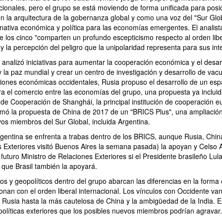
acionales, pero el grupo se está moviendo de forma unificada para pos
en la arquitectura de la gobernanza global y como una voz del "Sur Glo
nativa económica y política para las economías emergentes. El analista
 los cinco "comparten un profundo escepticismo respecto al orden libe
 la percepción del peligro que la unipolaridad representa para sus int
 analizó iniciativas para aumentar la cooperación económica y el desar
 y la paz mundial y crear un centro de investigación y desarrollo de v
ciones económicas occidentales, Rusia propuso el desarrollo de un espa
ra el comercio entre las economías del grupo, una propuesta ya inclui
de Cooperación de Shanghái, la principal institución de cooperación eu
mó la propuesta de China de 2017 de un "BRICS Plus", una ampliació
vos miembros del Sur Global, incluida Argentina.
gentina se enfrenta a trabas dentro de los BRICS, aunque Rusia, China
s Exteriores visitó Buenos Aires la semana pasada) la apoyan y Celso 
 futuro Ministro de Relaciones Exteriores si el Presidente brasileño Lula
 que Brasil también la apoyará.
cos y geopolíticos dentro del grupo abarcan las diferencias en la forma
nan con el orden liberal internacional. Los vínculos con Occidente van
 Rusia hasta la más cautelosa de China y la ambigüedad de la India. 
políticas exteriores que los posibles nuevos miembros podrían agravar.