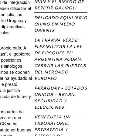
s de integración
IRÁN Y EL RIESGO DE
en dificultar el
REPETIR GALÍPOLI
n julio, las
DELICADO EQUILIBRIO
ntre Uruguay y
CHINO EN MEDIO
 diplomáticas
ORIENTE
culos
LA TRAMPA VERDE:
FLEXIBILIZAR LA LEY
propio país. A
DE BOSQUES EN
as", el gobierno
e posiciones
ARGENTINA PODRÍA
os sinólogos
CERRAR LAS PUERTAS
tinos se oponen
DEL MERCADO
nte ha ayudado al
EUROPEO
le prestó
PARAGUAY - ESTADOS
la justicia
UNIDOS – BRASIL.
ajada de Israel y
SEGURIDAD Y
ELECCIONES
bas partes ha
uzca en una
VENEZUELA UN
ICS se ha
LABORATORIO:
 mantener buenas
ESTRATEGIA Y
tivo de