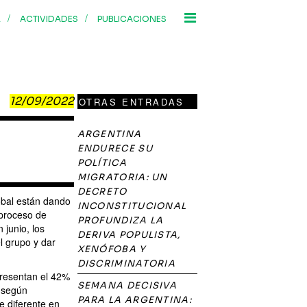
/
/
R
ACTIVIDADES
PUBLICACIONES
12/09/2022
OTRAS ENTRADAS
ARGENTINA
ENDURECE SU
POLÍTICA
MIGRATORIA: UN
DECRETO
lobal están dando
INCONSTITUCIONAL
 proceso de
PROFUNDIZA LA
 junio, los
DERIVA POPULISTA,
el grupo y dar
XENÓFOBA Y
DISCRIMINATORIA
presentan el 42%
SEMANA DECISIVA
, según
PARA LA ARGENTINA:
e diferente en