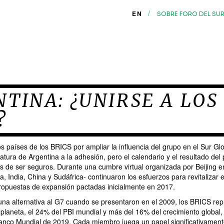
/
EN
SOBRE FORO DEL SU
TINA: ¿UNIRSE A LOS
?
s países de los BRICS por ampliar la influencia del grupo en el Sur G
atura de Argentina a la adhesión, pero el calendario y el resultado del
s de ser seguros. Durante una cumbre virtual organizada por Beijing en
a, India, China y Sudáfrica- continuaron los esfuerzos para revitalizar 
propuestas de expansión pactadas inicialmente en 2017.
a alternativa al G7 cuando se presentaron en el 2009, los BRICS re
 planeta, el 24% del PBI mundial y más del 16% del crecimiento global
anco Mundial de 2019. Cada miembro juega un papel significativament