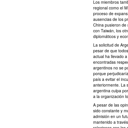
Los miembros tambi
regional como el M
proceso de expansi
ausencias de los pr
China pusieron de 
con Taiwán, los ot
diplomáticos y eco
La solicitud de Arg
pesar de que todos
actual ha llevado a
encontradas respect
argentinos no se p
porque perjudicarí
país a evitar el in
anteriormente. La s
argentina culpa por
a la organización 
A pesar de las opin
sido constante y m
admisión en un fut
mantenido a través
relaciones con los 