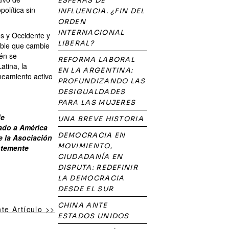
ESFERAS DE
política sin
INFLUENCIA. ¿FIN DEL
ORDEN
INTERNACIONAL
os y Occidente y
LIBERAL?
able que cambie
ién se
REFORMA LABORAL
atina, la
EN LA ARGENTINA:
ineamiento activo
PROFUNDIZANDO LAS
DESIGUALDADES
PARA LAS MUJERES
de
UNA BREVE HISTORIA
cado a América
DEMOCRACIA EN
e la Asociación
MOVIMIENTO,
ntemente
CIUDADANÍA EN
DISPUTA: REDEFINIR
LA DEMOCRACIA
DESDE EL SUR
CHINA ANTE
nte Artículo >>
ESTADOS UNIDOS