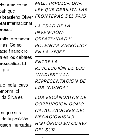
MILEI IMPULSA UNA
icionarse como
LEY QUE DEBILITA LAS
bal" que
FRONTERAS DEL PAÍS
 brasileño Oliver
ral internacional
LA EDAD DE LA
ereses".
INVENCIÓN:
rollo, promover
CREATIVIDAD Y
acunas. Como
POTENCIA SIMBÓLICA
cio financiero
EN LA VEJEZ
da en los debates
ENTRE LA
roasiática. El
REVOLUCIÓN DE LOS
n que
"NADIES" Y LA
REPRESENTACIÓN DE
 e India (cuyo
LOS "NUNCA"
Amorim, el
 da Silva es
LOS ESCÁNDALOS DE
CORRUPCIÓN COMO
CATALIZADORES DEL
 en que sus
NEGACIONISMO
 de la posición
HISTÓRICO EN COREA
Existen marcadas
DEL SUR