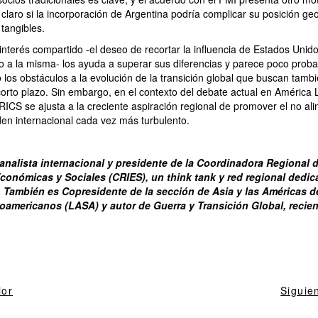
claro si la incorporación de Argentina podría complicar su posición geo
 tangibles.
interés compartido -el deseo de recortar la influencia de Estados Unid
o a la misma- los ayuda a superar sus diferencias y parece poco prob
 los obstáculos a la evolución de la transición global que buscan tamb
orto plazo. Sin embargo, en el contexto del debate actual en América L
ICS se ajusta a la creciente aspiración regional de promover el no al
en internacional cada vez más turbulento.
analista internacional y presidente de la Coordinadora Regional 
conómicas y Sociales (CRIES), un think tank y red regional dedi
e. También es Copresidente de la sección de Asia y las Américas d
oamericanos (LASA) y autor de Guerra y Transición Global, recie
ior
Siguie