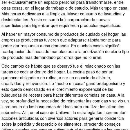
ser exclusivamente un espacio personal para transformarse, entre
otras cosas, en el lugar de trabajo o de estudio. Más tiempo en casa.
Más horas dedicadas a la limpieza. Mayor consumo de lavandina y
desinfectantes. A esto se sumó la incorporación de nuevas
superficies para higienizar que requirieron productos específicos.
Al haber un mayor consumo de productos de cuidado del hogar, las
empresas productoras tuvieron que adaptarse rápidamente para
poder dar respuesta a esa demanda. En muchos casos significó
readaptación de líneas de manufactura o la priorización de cierto tipo
de producto más demandado por otros que no lo eran.
Otro cambio de hábito que se observó fue el relacionado con las
tareas de cocinar dentro del hogar. La cocina pasó de ser un
quehacer obligado o de rutina, a ser un espacio de disfrute,
creatividad y reinvención. Lo “hecho en casa” ganó protagonismo y
esto queda demostrado en el crecimiento exponencial de las
búsquedas de recetas para hacer diferentes comidas en casa. A la
vez, se profundizó la necesidad de reinventar las comidas y se vio un
incremento en las búsquedas de ideas para reutilizar los alimentos
sobrantes. Allí, en el caso de Unilever, la estrategia fue incrementar
acciones articuladas con diversos actores para generar conciencia
sobre la pérdida y desperdicio de alimentos, ofreciendo consejos
útiles y simples que ayuden a disminuir el desperdicio en los hogares.