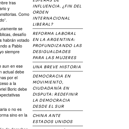
ESFERAS DE
mbre tras
INFLUENCIA. ¿FIN DEL
ario y
ORDEN
ansitorias. Como
INTERNACIONAL
do”.
LIBERAL?
guramente se
REFORMA LABORAL
licas, desafío
es habrán votado
EN LA ARGENTINA:
ando a Pablo
PROFUNDIZANDO LAS
 yo siempre
DESIGUALDADES
PARA LAS MUJERES
ue aun en ese
UNA BREVE HISTORIA
ón actual debe
DEMOCRACIA EN
nas por el
MOVIMIENTO,
ceso a la
CIUDADANÍA EN
riel Boric debe
xpectativas
DISPUTA: REDEFINIR
LA DEMOCRACIA
DESDE EL SUR
aria o no es
orma sino en la
CHINA ANTE
ESTADOS UNIDOS