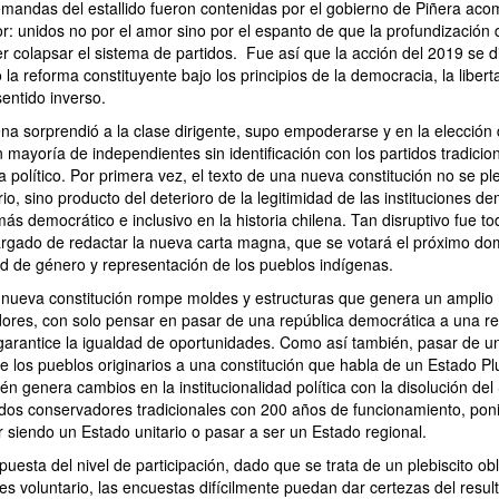
emandas del estallido fueron contenidas por el gobierno de Piñera ac
or: unidos no por el amor sino por el espanto de que la profundización 
r colapsar el sistema de partidos. Fue así que la acción del 2019 se d
 la reforma constituyente bajo los principios de la democracia, la libert
entido inverso.
na sorprendió a la clase dirigente, supo empoderarse y en la elección 
mayoría de independientes sin identificación con los partidos tradicion
a político. Por primera vez, el texto de una nueva constitución no se pleb
rio, sino producto del deterioro de la legitimidad de las instituciones d
ás democrático e inclusivo en la historia chilena. Tan disruptivo fue t
rgado de redactar la nueva carta magna, que se votará el próximo do
 de género y representación de los pueblos indígenas.
 nueva constitución rompe moldes y estructuras que genera un amplio 
ores, con solo pensar en pasar de una república democrática a una rep
garantice la igualdad de oportunidades. Como así también, pasar de un
e los pueblos originarios a una constitución que habla de un Estado Pl
ién genera cambios en la institucionalidad política con la disolución de
tidos conservadores tradicionales con 200 años de funcionamiento, po
r siendo un Estado unitario o pasar a ser un Estado regional.
puesta del nivel de participación, dado que se trata de un plebiscito ob
es voluntario, las encuestas difícilmente puedan dar certezas del resul