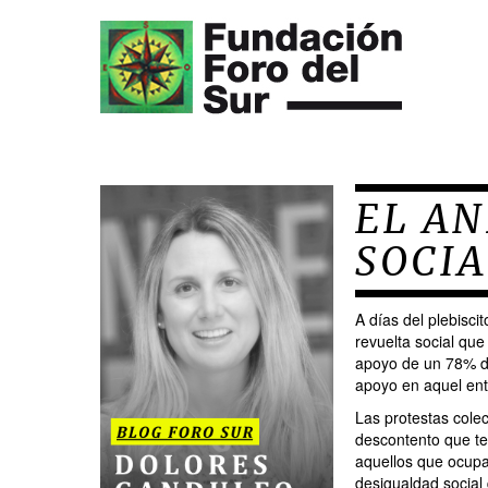
EL A
SOCIA
A días del plebisci
revuelta social qu
apoyo de un 78% de
apoyo en aquel ent
Las protestas colec
descontento que ten
aquellos que ocupa
desigualdad social 