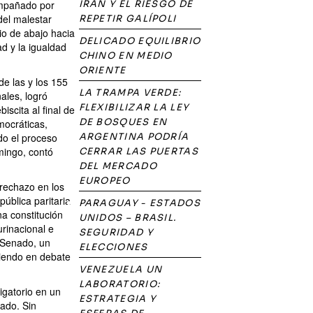
ompañado por
IRÁN Y EL RIESGO DE
del malestar
REPETIR GALÍPOLI
io de abajo hacia
DELICADO EQUILIBRIO
ad y la igualdad
CHINO EN MEDIO
ORIENTE
de las y los 155
LA TRAMPA VERDE:
ales, logró
FLEXIBILIZAR LA LEY
iscita al final de
DE BOSQUES EN
emocráticas,
odo el proceso
ARGENTINA PODRÍA
mingo, contó
CERRAR LAS PUERTAS
DEL MERCADO
EUROPEO
rechazo en los
ública paritaria
PARAGUAY - ESTADOS
a constitución
UNIDOS – BRASIL.
urinacional e
SEGURIDAD Y
l Senado, un
ELECCIONES
niendo en debate
VENEZUELA UN
LABORATORIO:
ligatorio en un
ESTRATEGIA Y
tado. Sin