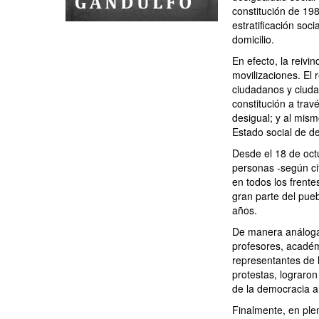
constitución de 198
estratificación so
domicilio.
En efecto, la reivi
movilizaciones. El
ciudadanos y ciuda
constitución a trav
desigual; y al mis
Estado social de d
Desde el 18 de oct
personas -según cif
en todos los frente
gran parte del pueb
años.
De manera análoga,
profesores, académic
representantes de l
protestas, lograron
de la democracia al
Finalmente, en ple