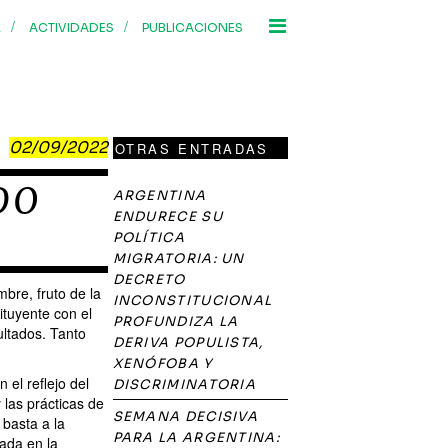
/
/
R
ACTIVIDADES
PUBLICACIONES
02/09/2022
OTRAS ENTRADAS
DO
ARGENTINA
ENDURECE SU
POLÍTICA
MIGRATORIA: UN
DECRETO
mbre, fruto de la
INCONSTITUCIONAL
ituyente con el
PROFUNDIZA LA
ultados. Tanto
DERIVA POPULISTA,
XENÓFOBA Y
 el reflejo del
DISCRIMINATORIA
 las prácticas de
SEMANA DECISIVA
basta a la
PARA LA ARGENTINA:
rada en la