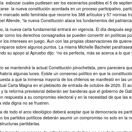
a esbozar cuales pudiesen ser los escenarios posibles el 5 de septie
rse la nueva constitución acordada en un proceso participativo, parit
n marcado sello feminista que recorre los 388 artículos y 57 normas tr
sabel Allende, “la nueva Constitución ataca los fundamentos del patriarca
o, la nueva carta fundamental entrará en vigencia. El día después se
r como los derechos consagrados se pueden convertir en políticas púb
por los intereses en juego. Aun con las propias observaciones de quien
 reparos sobre algunos puntos. La misma Michelle Bachelet parafrase
ndo su apoyo al Apruebo dijo: “no es perfecta, más se acerca a lo que
o se mantendrá la actual Constitución pinochetista, pero pareciera q
abría algunas luces. Existe un consenso político en que la constituci
uesta a que la inmensa mayoría de los chilenos se manifestó en las ur
tual Carta Magna en el plebiscito de entrada de octubre de 2020. El ac
d y la reforma previsional deberán ser banderas que el gobierno de Gab
en respuesta a su compromiso electoral y en la necesidad de que las e
 vida digna no se frustren.
ica de todo el arco ideológico deberá aceptar que la democracia es parit
lo los partidos políticos deberán asumir un compromiso no solo en la n
structuras partidarias.