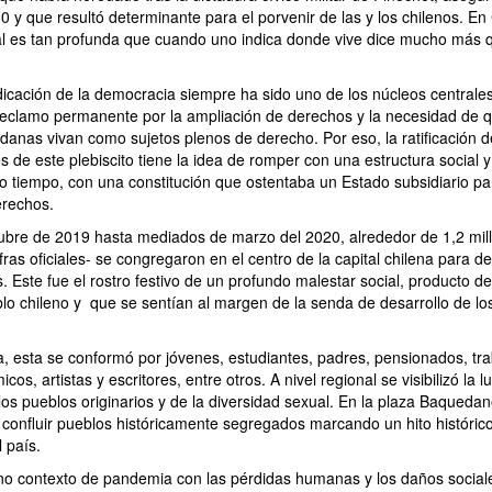
0 y que resultó determinante para el porvenir de las y los chilenos. En 
cial es tan profunda que cuando uno indica donde vive dice mucho más 
ndicación de la democracia siempre ha sido uno de los núcleos centrales
 reclamo permanente por la ampliación de derechos y la necesidad de q
danas vivan como sujetos plenos de derecho. Por eso, la ratificación d
és de este plebiscito tiene la idea de romper con una estructura social y
mo tiempo, con una constitución que ostentaba un Estado subsidiario pa
erechos.
ubre de 2019 hasta mediados de marzo del 2020, alrededor de 1,2 mil
ras oficiales- se congregaron en el centro de la capital chilena para 
s. Este fue el rostro festivo de un profundo malestar social, producto de
lo chileno y que se sentían al margen de la senda de desarrollo de lo
 esta se conformó por jóvenes, estudiantes, padres, pensionados, tra
os, artistas y escritores, entre otros. A nivel regional se visibilizó la l
os pueblos originarios y de la diversidad sexual. En la plaza Baquedan
 confluir pueblos históricamente segregados marcando un hito histórico
 país.
no contexto de pandemia con las pérdidas humanas y los daños socia