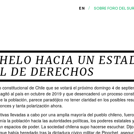
/
EN
SOBRE FORO DEL SU
NHELO HACIA UN ESTA
L DE DERECHOS
to constitucional de Chile que se votará el próximo domingo 4 de septie
e agitó al país en octubre de 2019 y que desencadenó un proceso const
 la población, parece paradójico no tener claridad en los posibles res
onces y tanta polarización ahora.
tivas llevadas a cabo por una amplia mayoría del pueblo chileno, fueron
ía la población hacia las autoridades políticas, los poderes estatales y
n espacios de poder. La sociedad chilena supo hacerse escuchar. Dijo 
que había heredado tras la dictadura cívico militar de Pinochet, asegu