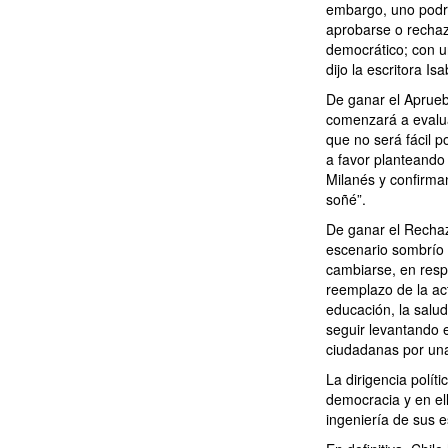
embargo, uno podrí
aprobarse o rechaza
democrático; con u
dijo la escritora I
De ganar el Aprueb
comenzará a evalua
que no será fácil 
a favor planteando
Milanés y confirma
soñé”.
De ganar el Rechaz
escenario sombrío h
cambiarse, en resp
reemplazo de la ac
educación, la salu
seguir levantando 
ciudadanas por una
La dirigencia polít
democracia y en el
ingeniería de sus e