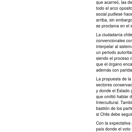
que acarreó, las d
todo el arco oposit
social pudiese hace
arriba, sin embargo
se proclama en el s
La ciudadanía chile
convencionales con 
interpelar al sistem
un periodo autorita
siendo el proceso m
que el órgano enca
además con paridad
La propuesta de la
sectores conservad
y donde el Estado 
que omitió hablar d
Intercultural. Tamb
bastión de los par
si Chile debe segui
Con la expectativa 
país donde el voto 