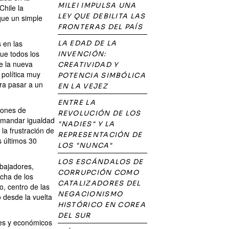
MILEI IMPULSA UNA
Chile la
LEY QUE DEBILITA LAS
que un simple
FRONTERAS DEL PAÍS
 en las
LA EDAD DE LA
ue todos los
INVENCIÓN:
e la nueva
CREATIVIDAD Y
 política muy
POTENCIA SIMBÓLICA
ra pasar a un
EN LA VEJEZ
ENTRE LA
lones de
REVOLUCIÓN DE LOS
demandar igualdad
"NADIES" Y LA
 la frustración de
REPRESENTACIÓN DE
s últimos 30
LOS "NUNCA"
LOS ESCÁNDALOS DE
bajadores,
CORRUPCIÓN COMO
ucha de los
CATALIZADORES DEL
o, centro de las
NEGACIONISMO
 desde la vuelta
HISTÓRICO EN COREA
DEL SUR
les y económicos