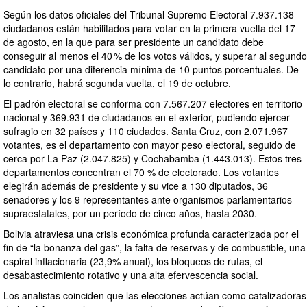
Según los datos oficiales del Tribunal Supremo Electoral 7.937.138
ciudadanos están habilitados para votar en la primera vuelta del 17
de agosto, en la que para ser presidente un candidato debe
conseguir al menos el 40 % de los votos válidos, y superar al segundo
candidato por una diferencia mínima de 10 puntos porcentuales. De
lo contrario, habrá segunda vuelta, el 19 de octubre.
El padrón electoral se conforma con 7.567.207 electores en territorio
nacional y 369.931 de ciudadanos en el exterior, pudiendo ejercer
sufragio en 32 países y 110 ciudades. Santa Cruz, con 2.071.967
votantes, es el departamento con mayor peso electoral, seguido de
cerca por La Paz (2.047.825) y Cochabamba (1.443.013). Estos tres
departamentos concentran el 70 % de electorado. Los votantes
elegirán además de presidente y su vice a 130 diputados, 36
senadores y los 9 representantes ante organismos parlamentarios
supraestatales, por un período de cinco años, hasta 2030.
Bolivia atraviesa una crisis económica profunda caracterizada por el
fin de “la bonanza del gas”, la falta de reservas y de combustible, una
espiral inflacionaria (23,9% anual), los bloqueos de rutas, el
desabastecimiento rotativo y una alta efervescencia social.
Los analistas coinciden que las elecciones actúan como catalizadoras