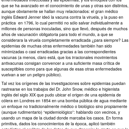
que se ha avanzado en el conocimiento de unas y otras son distintos,
aunque obviamente se hallan muy relacionados: el gran médico
inglés Edward Jenner ideó la vacuna contra la viruela, y la puso en
práctica en 1796, lo cual permitió no sólo salvar
individualmente
a
millones de personas inoculadas, sino que llevó, después de muchos
años de vacunación obligatoria para todo el mundo, a que se
considerara la viruela completamente erradicada ¿para siempre? Las
epidemias de muchas otras enfermedades también han sido
minimizadas o casi erradicadas gracias a las correspondientes
vacunas (a menos, claro está, que los irracionales movimientos
antivacunas consigan convencer a una suficiente masa crítica de
susceptibles como para que algunas de esas otras enfermedades
vuelvan a ser un peligro público).
Tal vez los orígenes de las investigaciones sobre epidemias puedan
rastrearse en los trabajos del Dr. John Snow, médico e higienista
inglés del siglo XIX que pudo ubicar el origen de una epidemia de
cólera en Londres en 1854 en una bomba pública de agua mediante
un enfoque no tradicionalmente médico o biológico sino propiamente
(aunque rudimentario) “epidemiológico”: hablando con vecinos, y
usando un mapa de la ciudad donde marcaba los casos. En forma
primitiva, dados los conocimientos de la época, aplicó también