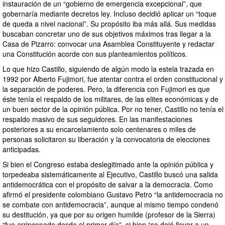
instauración de un “gobierno de emergencia excepcional”, que
gobernaría mediante decretos ley. Incluso decidió aplicar un “toque
de queda a nivel nacional”. Su propósito iba más allá. Sus medidas
buscaban concretar uno de sus objetivos máximos tras llegar a la
Casa de Pizarro: convocar una Asamblea Constituyente y redactar
una Constitución acorde con sus planteamientos políticos.
Lo que hizo Castillo, siguiendo de algún modo la estela trazada en
1992 por Alberto Fujimori, fue atentar contra el orden constitucional y
la separación de poderes. Pero, la diferencia con Fujimori es que
éste tenía el respaldo de los militares, de las elites económicas y de
un buen sector de la opinión pública. Por no tener, Castillo no tenía el
respaldo masivo de sus seguidores. En las manifestaciones
posteriores a su encarcelamiento solo centenares o miles de
personas solicitaron su liberación y la convocatoria de elecciones
anticipadas.
Si bien el Congreso estaba deslegitimado ante la opinión pública y
torpedeaba sistemáticamente al Ejecutivo, Castillo buscó una salida
antidemocrática con el propósito de salvar a la democracia. Como
afirmó el presidente colombiano Gustavo Petro “la antidemocracia no
se combate con antidemocracia”, aunque al mismo tiempo condenó
su destitución, ya que por su origen humilde (profesor de la Sierra)
“fue arrinconado desde el primer día”, si bien “se dejó llevar a un