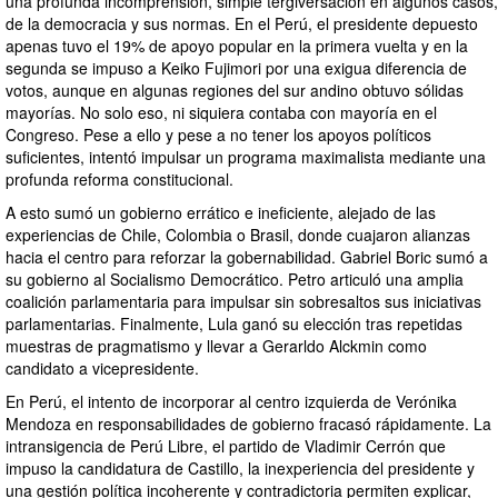
una profunda incomprensión, simple tergiversación en algunos casos,
de la democracia y sus normas. En el Perú, el presidente depuesto
apenas tuvo el 19% de apoyo popular en la primera vuelta y en la
segunda se impuso a Keiko Fujimori por una exigua diferencia de
votos, aunque en algunas regiones del sur andino obtuvo sólidas
mayorías. No solo eso, ni siquiera contaba con mayoría en el
Congreso. Pese a ello y pese a no tener los apoyos políticos
suficientes, intentó impulsar un programa maximalista mediante una
profunda reforma constitucional.
A esto sumó un gobierno errático e ineficiente, alejado de las
experiencias de Chile, Colombia o Brasil, donde cuajaron alianzas
hacia el centro para reforzar la gobernabilidad. Gabriel Boric sumó a
su gobierno al Socialismo Democrático. Petro articuló una amplia
coalición parlamentaria para impulsar sin sobresaltos sus iniciativas
parlamentarias. Finalmente, Lula ganó su elección tras repetidas
muestras de pragmatismo y llevar a Gerarldo Alckmin como
candidato a vicepresidente.
En Perú, el intento de incorporar al centro izquierda de Verónika
Mendoza en responsabilidades de gobierno fracasó rápidamente. La
intransigencia de Perú Libre, el partido de Vladimir Cerrón que
impuso la candidatura de Castillo, la inexperiencia del presidente y
una gestión política incoherente y contradictoria permiten explicar,