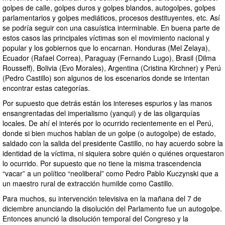
golpes de calle, golpes duros y golpes blandos, autogolpes, golpes
parlamentarios y golpes mediáticos, procesos destituyentes, etc. Así
se podría seguir con una casuística interminable. En buena parte de
estos casos las principales víctimas son el movimiento nacional y
popular y los gobiernos que lo encarnan. Honduras (Mel Zelaya),
Ecuador (Rafael Correa), Paraguay (Fernando Lugo), Brasil (Dilma
Rousseff), Bolivia (Evo Morales), Argentina (Cristina Kirchner) y Perú
(Pedro Castillo) son algunos de los escenarios donde se intentan
encontrar estas categorías.
Por supuesto que detrás están los intereses espurios y las manos
ensangrentadas del imperialismo (yanqui) y de las oligarquías
locales. De ahí el interés por lo ocurrido recientemente en el Perú,
donde si bien muchos hablan de un golpe (o autogolpe) de estado,
saldado con la salida del presidente Castillo, no hay acuerdo sobre la
identidad de la víctima, ni siquiera sobre quién o quiénes orquestaron
lo ocurrido. Por supuesto que no tiene la misma trascendencia
“vacar” a un político “neoliberal” como Pedro Pablo Kuczynski que a
un maestro rural de extracción humilde como Castillo.
Para muchos, su intervención televisiva en la mañana del 7 de
diciembre anunciando la disolución del Parlamento fue un autogolpe.
Entonces anunció la disolución temporal del Congreso y la