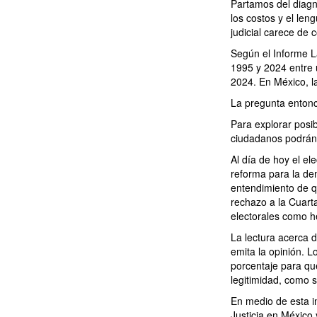
Partamos del diagn
los costos y el leng
judicial carece de 
Según el Informe La
1995 y 2024 entre
2024. En México, l
La pregunta entonc
Para explorar posi
ciudadanos podrán p
Al día de hoy el el
reforma para la dem
entendimiento de q
rechazo a la Cuart
electorales como h
La lectura acerca d
emita la opinión. L
porcentaje para que
legitimidad, como 
En medio de esta in
Justicia en México