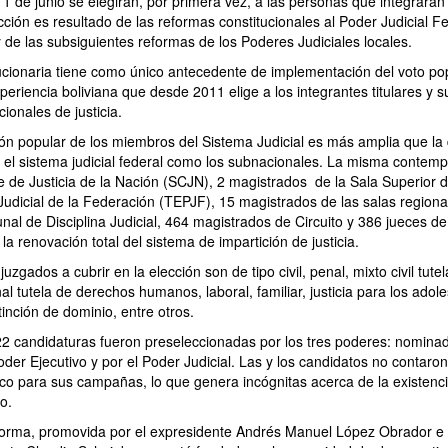
 de junio se elegirán, por primera vez, a las personas que integrarán 
ción es resultado de las reformas constitucionales al Poder Judicial F
 de las subsiguientes reformas de los Poderes Judiciales locales.
olucionaria tiene como único antecedente de implementación del voto pop
xperiencia boliviana que desde 2011 elige a los integrantes titulares y s
cionales de justicia.
ión popular de los miembros del Sistema Judicial es más amplia que la 
o el sistema judicial federal como los subnacionales. La misma contempl
 de Justicia de la Nación (SCJN), 2 magistrados de la Sala Superior d
 Judicial de la Federación (TEPJF), 15 magistrados de las salas regiona
unal de Disciplina Judicial, 464 magistrados de Circuito y 386 jueces de 
a renovación total del sistema de impartición de justicia.
juzgados a cubrir en la elección son de tipo civil, penal, mixto civil tut
 tutela de derechos humanos, laboral, familiar, justicia para los adoles
inción de dominio, entre otros.
 candidaturas fueron preseleccionadas por los tres poderes: nominad
Poder Ejecutivo y por el Poder Judicial. Las y los candidatos no contaro
ico para sus campañas, lo que genera incógnitas acerca de la existenc
o.
forma, promovida por el expresidente Andrés Manuel López Obrador 