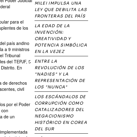
el Poder Judicial
MILEI IMPULSA UNA
ederal
LEY QUE DEBILITA LAS
FRONTERAS DEL PAÍS
ular para el
LA EDAD DE LA
uplentes de los
INVENCIÓN:
CREATIVIDAD Y
del país andino
POTENCIA SIMBÓLICA
a a 9 ministros
EN LA VEJEZ
el Tribunal
les del TEPJF, 5
ENTRE LA
Distrito. En
REVOLUCIÓN DE LOS
"NADIES" Y LA
REPRESENTACIÓN DE
ela de derechos
LOS "NUNCA"
centes, civil
LOS ESCÁNDALOS DE
CORRUPCIÓN COMO
os por el Poder
CATALIZADORES DEL
n con
ia de un
NEGACIONISMO
HISTÓRICO EN COREA
DEL SUR
e implementada