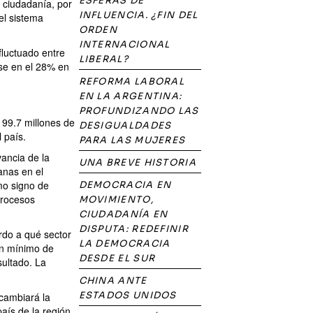
ESFERAS DE
 ciudadanía, por
INFLUENCIA. ¿FIN DEL
 el sistema
ORDEN
INTERNACIONAL
fluctuado entre
LIBERAL?
se en el 28% en
REFORMA LABORAL
EN LA ARGENTINA:
PROFUNDIZANDO LAS
 99.7 millones de
DESIGUALDADES
 país.
PARA LAS MUJERES
vancia de la
UNA BREVE HISTORIA
anas en el
mo signo de
DEMOCRACIA EN
procesos
MOVIMIENTO,
CIUDADANÍA EN
DISPUTA: REDEFINIR
erdo a qué sector
LA DEMOCRACIA
 un mínimo de
DESDE EL SUR
sultado. La
CHINA ANTE
ESTADOS UNIDOS
 cambiará la
aís de la región