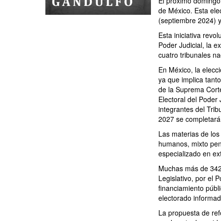
El próximo domingo 1
de México. Esta elec
(septiembre 2024) y
Esta iniciativa rev
Poder Judicial, la e
cuatro tribunales na
En México, la elecc
ya que implica tant
de la Suprema Corte
Electoral del Poder
integrantes del Trib
2027 se completará l
Las materias de los 
humanos, mixto penal
especializado en ext
Muchas más de 3422
Legislativo, por el 
financiamiento públ
electorado informad
La propuesta de re