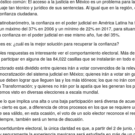
óstico común: El acceso a la justicia en México es un problema para la
uaje tan técnico y jurídico de sus sentencias. Al igual que en la región,
confianza ciudadana.
tinobarómetro, la confianza en el poder judicial en América Latina ha 
 un máximo del 37% en 2006 y un mínimo de 22% en 2017, para situar
a confianza en el poder judicial en ese mismo año, fue del 35%.
es es: ¿cuál es la mejor solución para recuperar la confianza?
bles respuestas es interesante ver el comportamiento electoral. Más de
articipar en alguna de las 84,022 casillas que se instalarán en todo el
ectorado está dividido entre quienes irán a votar convencidos de la rele
ocratización del sistema judicial en México; quienes irán a votar sin g
ue deben lograr que lleguen las y los más idóneos; los que no irán co
a Transformación; y quienes no irán por la apatía que les generan los 
emos visto en diversas elecciones a escala mundial.
e lo que implica una alta o una baja participación será diversa de acu
o cierto es que, a diferencia de otros procesos en los que se requiere
 sea válido, en esta ocasión, el voto de un solo elector reconoce el re
siempre, también será un tema de discusión.
certidumbre electoral, la única claridad es que, a partir del 2 de junio,
 y seguramente la experiencia mexicana será estudiada en más de un p