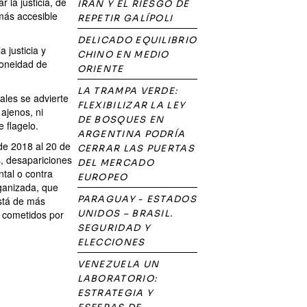
 la justicia, de
IRÁN Y EL RIESGO DE
 más accesible
REPETIR GALÍPOLI
DELICADO EQUILIBRIO
 justicia y
CHINO EN MEDIO
doneidad de
ORIENTE
LA TRAMPA VERDE:
ales se advierte
FLEXIBILIZAR LA LEY
 ajenos, ni
DE BOSQUES EN
e flagelo.
ARGENTINA PODRÍA
de 2018 al 20 de
CERRAR LAS PUERTAS
, desapariciones
DEL MERCADO
tal o contra
EUROPEO
rganizada, que
PARAGUAY - ESTADOS
stá de más
s cometidos por
UNIDOS – BRASIL.
SEGURIDAD Y
ELECCIONES
VENEZUELA UN
LABORATORIO:
ESTRATEGIA Y