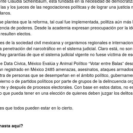
dente Claudia Scheinbaum, está fundada en la necesidad de democratizar
e las y los jueces de las negociaciones políticas y de lograr una justicia
danos.
e plantea que la reforma, tal cual fue implementada, politiza aún más la
dencia de poderes. Desde la academia expresan preocupación por la i
resulten electos.
res de la sociedad civil mexicana y organismos regionales e internacion
la penetración del narcotráfico en el sistema judicial. Claro está, no son
ay garantías de que el sistema judicial vigente no fuese víctima de es
e Data Cívica, México Evalúa y Animal Político “Votar entre Balas” des
n registrado en México 2485 amenazas, asesinatos, ataques armados
tra de personas que se desempeñan en el ámbito político, gubernamen
ierno o de partidos políticos por parte de grupos de la delincuencia o
nte y después de procesos electorales. Con base en estos datos, no e
o que pueda tener en una elección de quienes deben juzgar los delito
es que todos pueden estar en lo cierto.
hasta aquí?