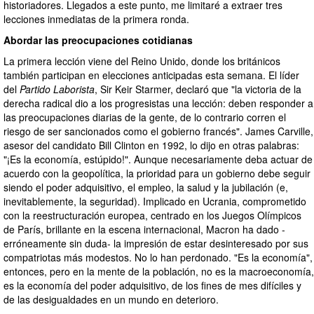
historiadores. Llegados a este punto, me limitaré a extraer tres
lecciones inmediatas de la primera ronda.
Abordar las preocupaciones cotidianas
La primera lección viene del Reino Unido, donde los británicos
también participan en elecciones anticipadas esta semana. El líder
del
Partido Laborista
, Sir Keir Starmer, declaró que "la victoria de la
derecha radical dio a los progresistas una lección: deben responder a
las preocupaciones diarias de la gente, de lo contrario corren el
riesgo de ser sancionados como el gobierno francés". James Carville,
asesor del candidato Bill Clinton en 1992, lo dijo en otras palabras:
"¡Es la economía, estúpido!". Aunque necesariamente deba actuar de
acuerdo con la geopolítica, la prioridad para un gobierno debe seguir
siendo el poder adquisitivo, el empleo, la salud y la jubilación (e,
inevitablemente, la seguridad). Implicado en Ucrania, comprometido
con la reestructuración europea, centrado en los Juegos Olímpicos
de París, brillante en la escena internacional, Macron ha dado -
erróneamente sin duda- la impresión de estar desinteresado por sus
compatriotas más modestos. No lo han perdonado. "Es la economía",
entonces, pero en la mente de la población, no es la macroeconomía,
es la economía del poder adquisitivo, de los fines de mes difíciles y
de las desigualdades en un mundo en deterioro.