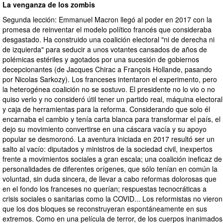
La venganza de los zombis
Segunda lección: Emmanuel Macron llegó al poder en 2017 con la
promesa de reinventar el modelo político francés que consideraba
desgastado. Ha construido una coalición electoral "ni de derecha ni
de izquierda" para seducir a unos votantes cansados de años de
polémicas estériles y agotados por una sucesión de gobiernos
decepcionantes (de Jacques Chirac a François Hollande, pasando
por Nicolas Sarkozy). Los franceses intentaron el experimento, pero
la heterogénea coalición no se sostuvo. El presidente no lo vio o no
quiso verlo y no consideró útil tener un partido real, máquina electoral
y caja de herramientas para la reforma. Considerando que solo él
encarnaba el cambio y tenía carta blanca para transformar el país, el
dejo su movimiento convertirse en una cáscara vacía y su apoyo
popular se desmoronó. La aventura iniciada en 2017 resultó ser un
salto al vacío: diputados y ministros de la sociedad civil, inexpertos
frente a movimientos sociales a gran escala; una coalición ineficaz de
personalidades de diferentes orígenes, que sólo tenían en común la
voluntad, sin duda sincera, de llevar a cabo reformas dolorosas que
en el fondo los franceses no querían; respuestas tecnocráticas a
crisis sociales o sanitarias como la COVID... Los reformistas no vieron
que los dos bloques se reconstruyeran espontáneamente en sus
extremos. Como en una película de terror, de los cuerpos inanimados