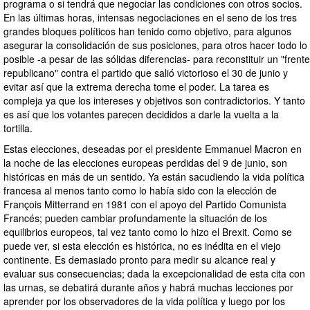
programa o si tendrá que negociar las condiciones con otros socios.
En las últimas horas, intensas negociaciones en el seno de los tres
grandes bloques políticos han tenido como objetivo, para algunos
asegurar la consolidación de sus posiciones, para otros hacer todo lo
posible -a pesar de las sólidas diferencias- para reconstituir un "frente
republicano" contra el partido que salió victorioso el 30 de junio y
evitar así que la extrema derecha tome el poder. La tarea es
compleja ya que los intereses y objetivos son contradictorios. Y tanto
es así que los votantes parecen decididos a darle la vuelta a la
tortilla.
Estas elecciones, deseadas por el presidente Emmanuel Macron en
la noche de las elecciones europeas perdidas del 9 de junio, son
históricas en más de un sentido. Ya están sacudiendo la vida política
francesa al menos tanto como lo había sido con la elección de
François Mitterrand en 1981 con el apoyo del Partido Comunista
Francés; pueden cambiar profundamente la situación de los
equilibrios europeos, tal vez tanto como lo hizo el Brexit. Como se
puede ver, si esta elección es histórica, no es inédita en el viejo
continente. Es demasiado pronto para medir su alcance real y
evaluar sus consecuencias; dada la excepcionalidad de esta cita con
las urnas, se debatirá durante años y habrá muchas lecciones por
aprender por los observadores de la vida política y luego por los