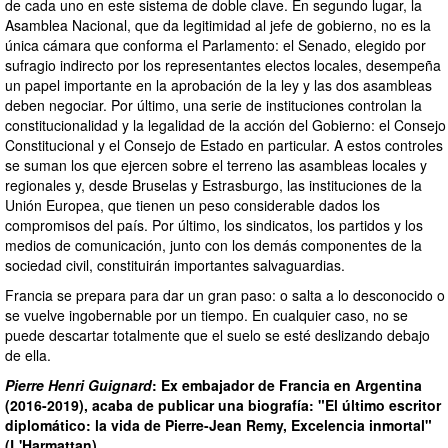
de cada uno en este sistema de doble clave. En segundo lugar, la
Asamblea Nacional, que da legitimidad al jefe de gobierno, no es la
única cámara que conforma el Parlamento: el Senado, elegido por
sufragio indirecto por los representantes electos locales, desempeña
un papel importante en la aprobación de la ley y las dos asambleas
deben negociar. Por último, una serie de instituciones controlan la
constitucionalidad y la legalidad de la acción del Gobierno: el Consejo
Constitucional y el Consejo de Estado en particular. A estos controles
se suman los que ejercen sobre el terreno las asambleas locales y
regionales y, desde Bruselas y Estrasburgo, las instituciones de la
Unión Europea, que tienen un peso considerable dados los
compromisos del país. Por último, los sindicatos, los partidos y los
medios de comunicación, junto con los demás componentes de la
sociedad civil, constituirán importantes salvaguardias.
Francia se prepara para dar un gran paso: o salta a lo desconocido o
se vuelve ingobernable por un tiempo. En cualquier caso, no se
puede descartar totalmente que el suelo se esté deslizando debajo
de ella.
Pierre Henri Guignard
: Ex embajador de Francia en Argentina
(2016-2019), acaba de publicar una biografía: "El último escritor
diplomático: la vida de Pierre-Jean Remy, Excelencia inmortal"
(L'Harmattan)