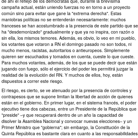
de ahí el reflejo de los demócratas que, durante la brevísima
campaña actual, están uniendo fuerzas no en torno a un proyecto
común sino para evitar que gane la "extrema derecha". Estas
maniobras políticas no se entenderán necesariamente: muchos
franceses se han acostumbrado a la presencia de este partido que se
ha "desdemonizado" gradualmente y que ya no inspira, con razón o
sin ella, los mismos temores. Además, es obvio, lo veo en mi pueblo,
los votantes que votaron a RN el domingo pasado no son todos, ni
mucho menos, racistas, autoritarios o antieuropeos. Simplemente
quieren ser escuchados y tomados en cuenta, cueste lo que cueste.
Para muchos votantes, además, de los que se puede decir que están
jugando con fuego, sólo el ejercicio del poder les permitirá juzgar la
realidad de la evolución del RN. Y muchos de ellos, hoy, están
dispuestos a correr este riesgo.
El riesgo, es cierto, se ve atenuado por la presencia de controles y
contrapesos que se supone limitan la libertad de acción de quienes
están en el gobierno. En primer lugar, en el sistema francés, el poder
ejecutivo tiene dos cabezas, entre un Presidente de la República que
"preside" –y que recuperará dentro de un año la capacidad de
disolver la Asamblea Nacional y convocar nuevas elecciones– y un
Primer Ministro que "gobierna"; sin embargo, la Constitución de la
Quinta República es bastante clara en cuanto a las responsabilidades