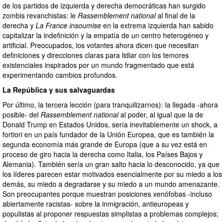
de los partidos de izquierda y derecha democráticas han surgido
zombis revanchistas: le
Rassemblement national
al final de la
derecha y
La France insoumise
en la extrema izquierda han sabido
capitalizar la indefinición y la empatía de un centro heterogéneo y
artificial. Preocupados, los votantes ahora dicen que necesitan
definiciones y direcciones claras para lidiar con los temores
existenciales inspirados por un mundo fragmentado que está
experimentando cambios profundos.
La República y sus salvaguardas
Por último, la tercera lección (para tranquilizarnos): la llegada -ahora
posible- del
Rassemblement national
al poder, al igual que la de
Donald Trump en Estados Unidos, sería inevitablemente un shock, a
fortiori en un país fundador de la Unión Europea, que es también la
segunda economía más grande de Europa (que a su vez está en
proceso de giro hacia la derecha como Italia, los Países Bajos y
Alemania). También sería un gran salto hacia lo desconocido, ya que
los líderes parecen estar motivados esencialmente por su miedo a los
demás, su miedo a degradarse y su miedo a un mundo amenazante.
Son preocupantes porque muestran posiciones xenófobas -incluso
abiertamente racistas- sobre la inmigración, antieuropeas y
populistas al proponer respuestas simplistas a problemas complejos;