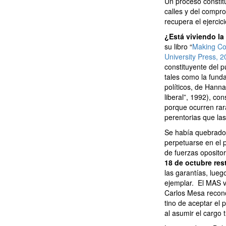
Un proceso constit
calles y del compro
recupera el ejercic
¿Está viviendo la
su libro “
Making Con
University Press, 
constituyente del 
tales como la funda
políticos, de Hanna
liberal”, 1992), co
porque ocurren rar
perentorias que las
Se había quebrado 
perpetuarse en el 
de fuerzas oposito
18 de octubre res
las garantías, lueg
ejemplar. El MAS v
Carlos Mesa recono
tino de aceptar el 
al asumir el cargo 