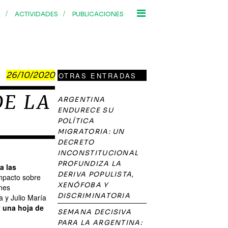
/
/
R
ACTIVIDADES
PUBLICACIONES
26/10/2020
OTRAS ENTRADAS
DE LA
ARGENTINA
ENDURECE SU
POLÍTICA
MIGRATORIA: UN
DECRETO
INCONSTITUCIONAL
PROFUNDIZA LA
a las
DERIVA POPULISTA,
impacto sobre
XENÓFOBA Y
ones
DISCRIMINATORIA
a y Julio María
y una hoja de
SEMANA DECISIVA
PARA LA ARGENTINA: