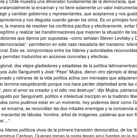
ivia y Chile muestra una dimensión fundamental de la democracia, que 
unstancialmente la encarnan y no tiene solamente un valor instrument
egir y cambiar gobiernos y representantes, que aceptamos y nos gus
spreciamos y nos disgusta cuando ganan los otros. Es un principio fun
, la manera de resolver los conflictos pacífica y efectivamente, evitar l
legítimo y realizar las transformaciones que mejoren la situación de lo
diciones que damos por supuestas –como señalan Steven Levitsky y Da
emocracias”- permitieron en este caso rescatarla del marasmo: toler
ional. Esto es, compromisos entre los líderes y autoridades reconocidas,
y permitan traducirlos en acciones concretas y efectivas.
gional, dos viejos gladiadores y estadistas de la política latinoamerican
os Julio Sanguinetti y José “Pepe” Mujica, dieron otro ejemplo al desp
enado y retirarse de la vida política activa con mensajes que adquiere
odio termina estupidizando porque nos hace perder objetividad ante las c
 pero el amor es creador y el odio nos destruye", dijo Mujica, patriarca
uido por Sanguinetti, político e intelectual inscripto en la tradición lib
tados como pudimos estar en un momento, hoy podemos decir como Oc
 fin se encarna, se reconcilian las dos mitades enemigas y la conciencia 
e manantial de fábulas: hombre, árbol de imágenes, palabras que son f
os'…".
líderes políticos vivos de la primera transición democrática, de los ‘
nrique Cardoso. Quienes toman la posta tienen aquí fuentes en la qu