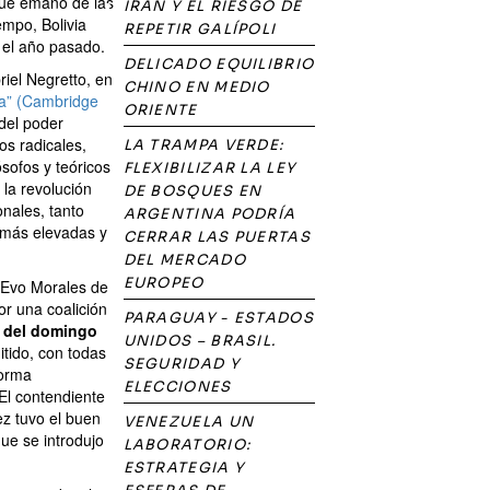
que emanó de las
IRÁN Y EL RIESGO DE
empo, Bolivia
REPETIR GALÍPOLI
a el año pasado.
DELICADO EQUILIBRIO
iel Negretto, en
CHINO EN MEDIO
ica” (Cambridge
ORIENTE
del poder
os radicales,
LA TRAMPA VERDE:
sofos y teóricos
FLEXIBILIZAR LA LEY
 la revolución
DE BOSQUES EN
onales, tanto
ARGENTINA PODRÍA
 más elevadas y
CERRAR LAS PUERTAS
DEL MERCADO
EUROPEO
e Evo Morales de
or una coalición
PARAGUAY - ESTADOS
 del domingo
UNIDOS – BRASIL.
tido, con todas
SEGURIDAD Y
forma
ELECCIONES
El contendiente
z tuvo el buen
VENEZUELA UN
que se introdujo
LABORATORIO:
ESTRATEGIA Y