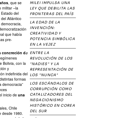
 años
, que se
MILEI IMPULSA UNA
 militar –la
LEY QUE DEBILITA LAS
e Estado del
FRONTERAS DEL PAÍS
del Atlántico
LA EDAD DE LA
la democracia,
INVENCIÓN:
 democratización
CREATIVIDAD Y
nal que había
POTENCIA SIMBÓLICA
nas pre-
EN LA VEJEZ
la concreción de
ENTRE LA
 regímenes
REVOLUCIÓN DE LOS
 Bolivia, con la
"NADIES" Y LA
ción y
REPRESENTACIÓN DE
ón indefinida del
LOS "NUNCA"
distintas formas
LOS ESCÁNDALOS DE
a democracia”
CORRUPCIÓN COMO
onces
l inicio de
una
CATALIZADORES DEL
NEGACIONISMO
HISTÓRICO EN COREA
les, Chile
DEL SUR
te desde 1980.