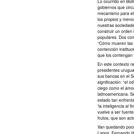
Lo ocurrido en Bol
gobiernos que circ
mecanismo para el
los propios y meno
nuestras sociedades
construir un orden 
populares. Dos con
“Cómo mueren las d
contención instituc
que los contengan 
En este contexto re
presidentes uruguay
sus bancas en el S
significación: “el 
ciego como el amor,
latinoamericana. Seg
estado tan enfren
'la inteligencia al
vuelve a ser fuent
frutos, que son act
Van quedando pocos 
Lagos, Fernando He