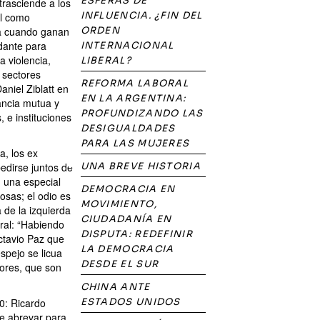
ESFERAS DE
trasciende a los
INFLUENCIA. ¿FIN DEL
al como
ta cuando ganan
ORDEN
dante para
INTERNACIONAL
a violencia,
LIBERAL?
s sectores
REFORMA LABORAL
niel Ziblatt en
EN LA ARGENTINA:
ancia mutua y
PROFUNDIZANDO LAS
 e instituciones
DESIGUALDADES
PARA LAS MUJERES
a, los ex
edirse juntos de
UNA BREVE HISTORIA
n una especial
DEMOCRACIA EN
osas; el odio es
MOVIMIENTO,
 de la izquierda
CIUDADANÍA EN
eral: “Habiendo
DISPUTA: REDEFINIR
tavio Paz que
LA DEMOCRACIA
espejo se licua
DESDE EL SUR
lores, que son
CHINA ANTE
80: Ricardo
ESTADOS UNIDOS
e abrevar para