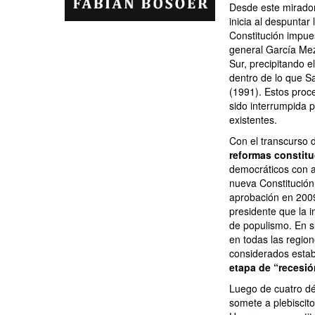
Desde este mirador
inicia al despuntar 
Constitución impues
general García Meza
Sur, precipitando el
dentro de lo que S
(1991). Estos proce
sido interrumpida p
existentes.
Con el transcurso 
reformas constitu
democráticos con al
nueva Constitución
aprobación en 2009,
presidente que la 
de populismo. En 
en todas las regio
considerados estab
etapa de “recesió
Luego de cuatro dé
somete a plebiscit