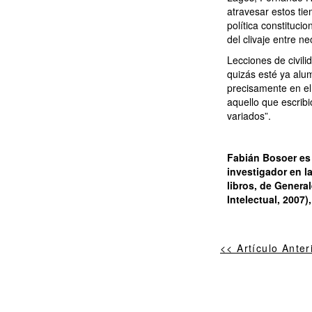
atravesar estos ti
política constituc
del clivaje entre n
Lecciones de civil
quizás esté ya alu
precisamente en el
aquello que escrib
variados”.
Fabián Bosoer es 
investigador en la
libros, de General
Intelectual, 2007)
<< Artículo Anter