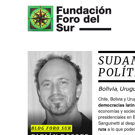
SUDAM
POLÍT
Bolivia, Urugu
Chile, Bolivia y Ur
democracias lati
economías y socieda
presidenciales en B
Sanguinetti al desp
ruta
a lo que podem