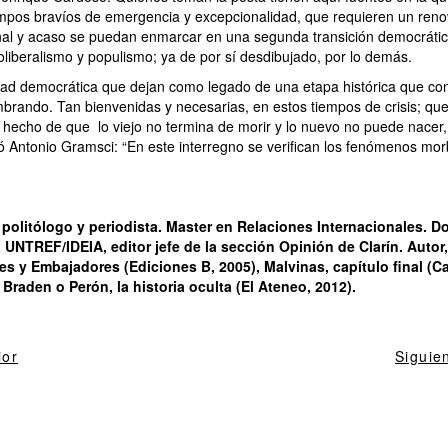
empos bravíos de emergencia y excepcionalidad, que requieren un ren
ional y acaso se puedan enmarcar en una segunda transición democráti
eoliberalismo y populismo; ya de por sí desdibujado, por lo demás.
idad democrática que dejan como legado de una etapa histórica que con
mbrando. Tan bienvenidas y necesarias, en estos tiempos de crisis; que
 hecho de que lo viejo no termina de morir y lo nuevo no puede nacer, 
ió Antonio Gramsci: “En este interregno se verifican los fenómenos m
politólogo y periodista. Master en Relaciones Internacionales. D
 UNTREF/IDEIA, editor jefe de la sección Opinión de Clarín. Autor,
es y Embajadores (Ediciones B, 2005), Malvinas, capítulo final (Ca
, Braden o Perón, la historia oculta (El Ateneo, 2012).
ior
Siguie