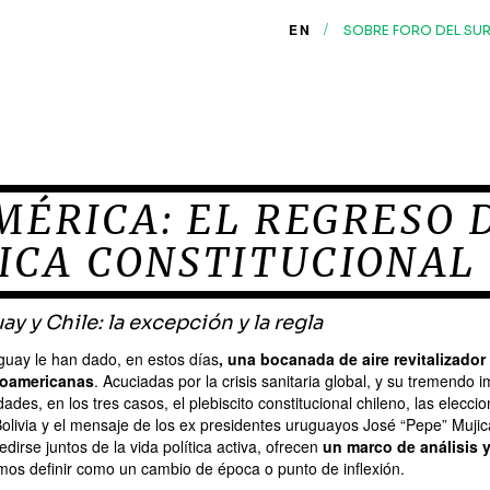
/
EN
SOBRE FORO DEL SU
ÉRICA: EL REGRESO 
ICA CONSTITUCIONAL
ay y Chile: la excepción y la regla
uguay le han dado, en estos días
, una bocanada de aire revitalizador 
noamericanas
. Acuciadas por la crisis sanitaria global, y su tremendo 
des, en los tres casos, el plebiscito constitucional chileno, las elecci
olivia y el mensaje de los ex presidentes uruguayos José “Pepe” Mujic
edirse juntos de la vida política activa, ofrecen
un marco de análisis 
os definir como un cambio de época o punto de inflexión.