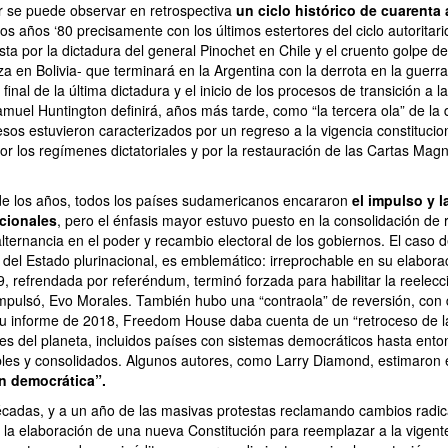
 se puede observar en retrospectiva
un ciclo histórico de cuarenta
los años ‘80 precisamente con los últimos estertores del ciclo autoritario
ta por la dictadura del general Pinochet en Chile y el cruento golpe d
 en Bolivia- que terminará en la Argentina con la derrota en la guerra 
 final de la última dictadura y el inicio de los procesos de transición a 
amuel Huntington definirá, años más tarde, como “la tercera ola” de la
sos estuvieron caracterizados por un regreso a la vigencia constitucio
or los regímenes dictatoriales y por la restauración de las Cartas Mag
de los años, todos los países sudamericanos encararon
el impulso y 
cionales
, pero el énfasis mayor estuvo puesto en la consolidación de
ternancia en el poder y recambio electoral de los gobiernos. El caso de
 del Estado plurinacional, es emblemático: irreprochable en su elabora
 refrendada por referéndum, terminó forzada para habilitar la reelecci
impulsó, Evo Morales. También hubo una “contraola” de reversión, con 
su informe de 2018, Freedom House daba cuenta de un “retroceso de l
nes del planeta, incluidos países con sistemas democráticos hasta ent
les y consolidados. Algunos autores, como Larry Diamond, estimaron e
n democrática”.
cadas, y a un año de las masivas protestas reclamando cambios radica
o la elaboración de una nueva Constitución para reemplazar a la vigen