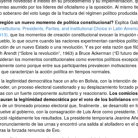
uyente novedoso e inédito en su procedimiento y su implementación, 
miso asumido por los líderes del oficialismo y la oposición. Al mismo ti
io soberano del voto luego de la fractura del régimen político producid
 región un nuevo momento de política constitucional?
Explica Gabr
stitutions: Presidents, Parties, and Institutional Choice in Latin Amer
2013
),
que los momentos de creación constitucional evocan la irrupción 
pueblo, lo que ocurre cuando las naciones experimentan cambios polític
ción de un nuevo Estado o una revolución. Y es por esta razón que filó
h Arendt (“Sobre la revolución”, 1963) a Bruce Ackerman (“El futuro de
nsideran los momentos constitucionales como eventos políticos excepci
amente como porque entre sus participantes prevalecen motivaciones
 que caracterizan la acción política en tiempos normales.
la legitimidad democrática hace un año en Bolivia, con la intención d
poder, un proceso electoral cuestionado y su desplazamiento forzado p
ras con un fuerte componente autoritario y reaccionario.
Los comicios
tauran la legitimidad democrática por el voto de los bolivianos
emi
o de un tironeado proceso electoral que, finalmente , se desarrolló en 
uelve al gobierno, con la consagración de Luis Arce como presidente. 
ció rápidamente los resultados. La presidente temporaria Jeanine Añe
pronunciamiento de las urnas y encontró una salida al atolladero en el 
tras la forzada renuncia de Evo.