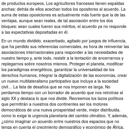
de productos europeos. Los agricultores franceses tienen espaldas
anchas: detrás de ellos acechan todos los opositores al acuerdo. La
suma de estas oposiciones es actualmente más fuerte que la de las
ventajas, aunque sean reales, de tal asociación entre los dos
bloques: sean cuales fueren sus méritos, el acuerdo ya no responde
a las expectativas depositadas en él.
En un mundo dividido, exacerbado, agitado por juegos de influencia,
que ha perdido sus referencias comerciales, es hora de reinventar las
asociaciones internacionales para responder a las necesidades de
nuestro tiempo y, ante todo, resistir a la tentación de encerrarnos y
replegarnos sobre nosotros mismos. Proteger el planeta, modificar
los paradigmas energéticos, garantizar la universalidad de los
derechos humanos, integrar la digitalización de las economías, crear
un nuevo multilateralismo participativo que incluya a la sociedad
civil… La lista de desafíos que se nos imponen es larga. No
perdamos tiempo con un borrador de acuerdo que nos retrotrae al
siglo XX y destaca lo que nos divide. Recreemos los lazos políticos
que permitirán a nuestros dos continentes ser los motores
democráticos de una nueva prosperidad verde, mejor distribuida,
como lo exige la urgencia planetaria del cambio climático. Y, además,
¿cómo imaginar un acuerdo entre nuestros dos espacios que no
tenga en cuenta el crecimiento demográfico y económico de África,