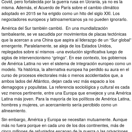
Covid, pero fortalecida por la guerra rusa en Ucrania, ya no es la
misma. Además, el Acuerdo de París sobre el cambio climático
adoptado en 2015 se ha erigido como un hito del siglo XXI. Los
negociadores europeos y latinoamericanos ya no pueden ignorarlo.
América del Sur también cambió. En una mundialización
tambaleante, se ve sacudida por movimientos de placas tectónicas
que la acercan a una China que aspira al liderazgo de un “Sur global”
emergente. Paralelamente, se aleja de los Estados Unidos,
replegados sobre sí mismos -una evolución significativa luego de
siglos de intervencionismo “gringo”. En ese contexto, los gobiernos
de América Latina no ven el sistema de integración europeo como un
modelo. Ya histórica, la alternativa europea ha perdido su aura en el
curso de procesos electorales más o menos accidentados que, a
ambos lados del Atlántico, dejan cada vez más espacio a los
demagogos y populistas. La referencia sociológica y cultural es cada
vez menos pertinente, entre una Europa que envejece y una América
Latina más joven. Para la mayoría de los políticos de América Latina,
hombres y mujeres, un acercamiento sería percibido como un
alineamiento.
Sin embargo, América y Europa se necesitan mutuamente. Aunque
más no fuera porque en cada uno de los dos continentes, más de
cinco millones de refugiados escapan de la guerra o las privaciones,