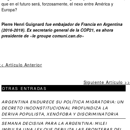
que en el futuro será, forzosamente, el nexo entre América y
Europa?
Pierre Henri Guignard
fue embajador de Francia en Argentina
(2016-2019). Ex secretario general de la COP21, es ahora
presidente de
«
le groupe comuni.can.do
»
<< Artículo Anterior
Siguiente Artículo >>
OTRAS ENTRADAS
ARGENTINA ENDURECE SU POLÍTICA MIGRATORIA: UN
DECRETO INCONSTITUCIONAL PROFUNDIZA LA
DERIVA POPULISTA, XENÓFOBA Y DISCRIMINATORIA
SEMANA DECISIVA PARA LA ARGENTINA: MILEI
IMPULSA UNA LEY QUE DEBILITA LAS FRONTERAS DEL