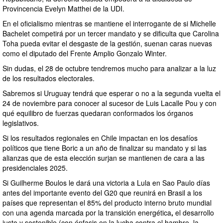
Provincencia Evelyn Matthei de la UDI.
En el oficialismo mientras se mantiene el interrogante de si Michelle
Bachelet competirá por un tercer mandato y se dificulta que Carolina
Toha pueda evitar el desgaste de la gestión, suenan caras nuevas
como el diputado del Frente Amplio Gonzalo Winter.
Sin dudas, el 28 de octubre tendremos mucho para analizar a la luz
de los resultados electorales.
Sabremos si Uruguay tendrá que esperar o no a la segunda vuelta el
24 de noviembre para conocer al sucesor de Luis Lacalle Pou y con
qué equilibro de fuerzas quedaran conformados los órganos
legislativos.
Si los resultados regionales en Chile impactan en los desafíos
políticos que tiene Boric a un año de finalizar su mandato y si las
alianzas que de esta elección surjan se mantienen de cara a las
presidenciales 2025.
Si Guilherme Boulos le dará una victoria a Lula en Sao Paulo días
antes del importante evento del G20 que reunirá en Brasil a los
países que representan el 85% del producto interno bruto mundial
con una agenda marcada por la
transición energética
,
el desarrollo
justo y sostenible (con énfasis en la lucha contra el hambre, la