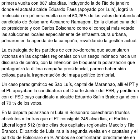
primera vuelta con 887 alcaldías, incluyendo la de Rio de janeiro
donde el actual alcalde Eduardo Paes (apoyado por Lula), logró la
reelección en primera vuelta con el 60,26% de los votos derrotando al
candidato de Bolsonaro Alexandre Ramagem. En la ciudad cuna del
ex presidente y con Carlos Bolsonaro como el concejal más votado,
las soluciones locales especialmente de infraestructura urbana,
primaron en la agenda de la campaña, revalidando la gestión actual.
La estrategia de los partidos de centro-derecha que acumularon
victorias en las capitales regionales con un sesgo inclinado hacia un
discurso de centro, con la intención de bloquear la polarización que
protagonizó la última campaña presidencial, parece haber sido
exitosa para la fragmentación del mapa político territorial.
Un caso paradigmático es São Luís, capital de Maranhão, allí el PT y
el PL apoyaban la candidatura del Duarte Junior del PSB, y perdieron
con el PSD cuyo candidato a alcalde Eduardo Salim Braide ganó con
el 70 % de los votos.
En la disputa polarizada ni Lula ni Bolsonaro cosecharon triunfos
absolutos mientras que el PT consiguió 248 alcaldias, el Partido
Liberal logró 512 (entre ellas dos capitales regionales Maceio y Rio
Branco). El partido de Lula ira a la segunda vuelta en 4 capitales y el
partido de Bolsonaro en 9. Ambos se confrontarán directamente en