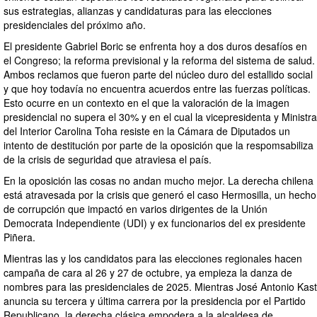
sus estrategias, alianzas y candidaturas para las elecciones
presidenciales del próximo año.
El presidente Gabriel Boric se enfrenta hoy a dos duros desafíos en
el Congreso; la reforma previsional y la reforma del sistema de salud.
Ambos reclamos que fueron parte del núcleo duro del estallido social
y que hoy todavía no encuentra acuerdos entre las fuerzas políticas.
Esto ocurre en un contexto en el que la valoración de la imagen
presidencial no supera el 30% y en el cual la vicepresidenta y Ministra
del Interior Carolina Toha resiste en la Cámara de Diputados un
intento de destitución por parte de la oposición que la respomsabiliza
de la crisis de seguridad que atraviesa el país.
En la oposición las cosas no andan mucho mejor. La derecha chilena
está atravesada por la crisis que generó el caso Hermosilla, un hecho
de corrupción que impactó en varios dirigentes de la Unión
Democrata Independiente (UDI) y ex funcionarios del ex presidente
Piñera.
Mientras las y los candidatos para las elecciones regionales hacen
campaña de cara al 26 y 27 de octubre, ya empieza la danza de
nombres para las presidenciales de 2025. Mientras José Antonio Kast
anuncia su tercera y última carrera por la presidencia por el Partido
Republicano, la derecha clásica empodera a la alcaldesa de