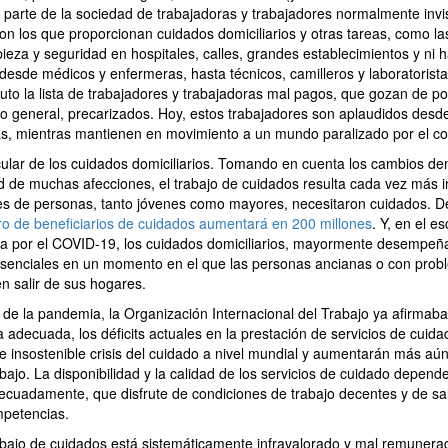
 parte de la sociedad de trabajadoras y trabajadores normalmente invis
on los que proporcionan cuidados domiciliarios y otras tareas, como l
eza y seguridad en hospitales, calles, grandes establecimientos y ni h
 desde médicos y enfermeras, hasta técnicos, camilleros y laboratorista
uto la lista de trabajadores y trabajadoras mal pagos, que gozan de p
 lo general, precarizados. Hoy, estos trabajadores son aplaudidos desd
s, mientras mantienen en movimiento a un mundo paralizado por el co
ular de los cuidados domiciliarios. Tomando en cuenta los cambios de
ad de muchas afecciones, el trabajo de cuidados resulta cada vez más 
es de personas, tanto jóvenes como mayores, necesitaron cuidados. 
o de beneficiarios de cuidados aumentará en 200 millones
. Y, en el e
a por el COVID-19, los cuidados domiciliarios, mayormente desempeñ
esenciales en un momento en el que las personas ancianas o con pro
n salir de sus hogares.
 de la pandemia, la Organización Internacional del Trabajo ya afirmaba
adecuada, los déficits actuales en la prestación de servicios de cuida
e insostenible crisis del cuidado a nivel mundial y aumentarán más aún
bajo. La disponibilidad y la calidad de los servicios de cuidado depend
ecuadamente, que disfrute de condiciones de trabajo decentes y de sa
mpetencias.
abajo de cuidados está sistemáticamente infravalorado y mal remunera