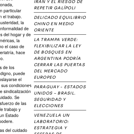
IRÁN Y EL RIESGO DE
ionada,
REPETIR GALÍPOLI
 particular
 el trabajo.
DELICADO EQUILIBRIO
usteridad, la
CHINO EN MEDIO
 informalidad de
ORIENTE
es del hogar y de
LA TRAMPA VERDE:
méricas, la
mo el caso de
FLEXIBILIZAR LA LEY
eriatría, hace
DE BOSQUES EN
do.
ARGENTINA PODRÍA
CERRAR LAS PUERTAS
s de los
DEL MERCADO
o digno, puede
EUROPEO
oslayarse el
r sus condiciones
PARAGUAY - ESTADOS
e sindicalización
UNIDOS – BRASIL.
cuidado. Se
SEGURIDAD Y
sfuerzo de las
ELECCIONES
e trabajo y
 un Estado
VENEZUELA UN
podere.
LABORATORIO:
ESTRATEGIA Y
ras del cuidado