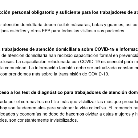
ción personal obligatorio y suficiente para los trabajadores de a
e atención domiciliaria deben recibir máscaras, batas y guantes, así c
ipos estériles y otros EPP para todas las visitas a sus pacientes.
 trabajadores de atención domiciliaria sobre COVID-19 e informac
 de atención domiciliaria han recibido capacitación formal en prevenci
ciosas. La capacitación relacionada con COVID-19 es esencial para m
a la comunidad. La información también debe ser actualizada constan
comprendemos más sobre la transmisión de COVID-19.
ceso a los test de diagnóstico para trabajadores de atención domic
da por el coronavirus no hizo más que visibilizar las más que precari
 hoy son fundamentales para sostener la vida colectiva. El tremendo ra
iedades y economías no debe de hacernos olvidar a estas mujeres y 
les, son constantemente invisibilizados.