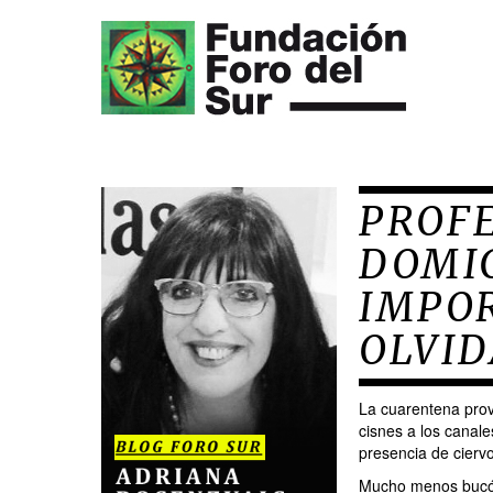
PROF
DOMIC
IMPO
OLVI
La cuarentena pro
cisnes a los canal
presencia de cierv
Mucho menos bucóli