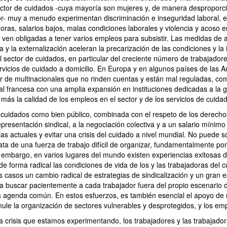
ector de cuidados -cuya mayoría son mujeres y, de manera desproporc
or- muy a menudo experimentan discriminación e inseguridad laboral, en
oras, salarios bajos, malas condiciones laborales y violencia y acoso en
 ven obligadas a tener varios empleos para subsistir. Las medidas de a
a y la externalización aceleran la precarización de las condiciones y la
l sector de cuidados, en particular del creciente número de trabajador
rvicios de cuidado a domicilio. En Europa y en algunos países de las A
or de multinacionales que no rinden cuentas y están mal reguladas, co
l francesa con una amplia expansión en instituciones dedicadas a la g
ás la calidad de los empleos en el sector y de los servicios de cuida
s cuidados como bien público, combinada con el respeto de los derecho
epresentación sindical, a la negociación colectiva y a un salario mínim
cias actuales y evitar una crisis del cuidado a nivel mundial. No puede s
ata de una fuerza de trabajo difícil de organizar, fundamentalmente po
 embargo, en varios lugares del mundo existen experiencias exitosas d
 forma radical las condiciones de vida de los y las trabajadoras del 
 casos un cambio radical de estrategias de sindicalización y un gran e
a buscar pacientemente a cada trabajador fuera del propio escenario d
na agenda común. En estos esfuerzos, es también esencial el apoyo de
mule la organización de sectores vulnerables y desprotegidos, y los em
a crisis que estamos experimentando, los trabajadores y las trabajado