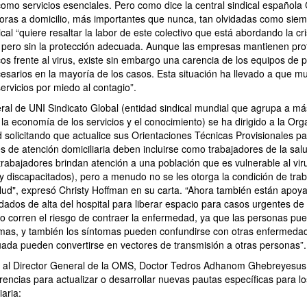
omo servicios esenciales. Pero como dice la central sindical española
oras a domicilio, más importantes que nunca, tan olvidadas como siem
cal “quiere resaltar la labor de este colectivo que está abordando la c
 pero sin la protección adecuada. Aunque las empresas mantienen pro
os frente al virus, existe sin embargo una carencia de los equipos de 
esarios en la mayoría de los casos. Esta situación ha llevado a que m
ervicios por miedo al contagio”.
ral de UNI Sindicato Global (entidad sindical mundial que agrupa a má
la economía de los servicios y el conocimiento) se ha dirigido a la Org
 solicitando que actualice sus Orientaciones Técnicas Provisionales pa
s de atención domiciliaria deben incluirse como trabajadores de la salu
trabajadores brindan atención a una población que es vulnerable al vir
y discapacitados), pero a menudo no se les otorga la condición de tra
alud", expresó Christy Hoffman en su carta. “Ahora también están apoy
dados de alta del hospital para liberar espacio para casos urgentes d
lo corren el riesgo de contraer la enfermedad, ya que las personas pu
omas, y también los síntomas pueden confundirse con otras enfermedad
uada pueden convertirse en vectores de transmisión a otras personas”.
a al Director General de la OMS, Doctor Tedros Adhanom Ghebreyesus
rencias para actualizar o desarrollar nuevas pautas específicas para l
iaria: