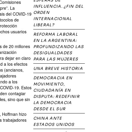
ESFERAS DE
 Comisiones
INFLUENCIA. ¿FIN DEL
pre”. La
ORDEN
risis del COVID-19
INTERNACIONAL
tocolos de
LIBERAL?
protección
uchos usuarios
REFORMA LABORAL
EN LA ARGENTINA:
s de 20 millones
PROFUNDIZANDO LAS
anización
DESIGUALDADES
ra dejar en claro
PARA LAS MUJERES
d a los efectos
UNA BREVE HISTORIA
us (ancianos,
bajadores
DEMOCRACIA EN
ando a los
MOVIMIENTO,
e COVID-19. Estos
CIUDADANÍA EN
eden contagiar
DISPUTA: REDEFINIR
es, sino que sin
LA DEMOCRACIA
DESDE EL SUR
, Hoffman hizo
CHINA ANTE
os trabajadores
ESTADOS UNIDOS