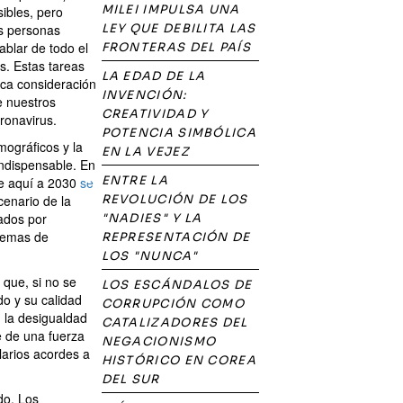
MILEI IMPULSA UNA
ibles, pero
as personas
LEY QUE DEBILITA LAS
ablar de todo el
FRONTERAS DEL PAÍS
s. Estas tareas
LA EDAD DE LA
oca consideración
INVENCIÓN:
e nuestros
CREATIVIDAD Y
ronavirus.
POTENCIA SIMBÓLICA
mográficos y la
EN LA VEJEZ
indispensable. En
ENTRE LA
De aquí a 2030
se
scenario de la
REVOLUCIÓN DE LOS
ados por
"NADIES" Y LA
blemas de
REPRESENTACIÓN DE
LOS "NUNCA"
 que, si no se
LOS ESCÁNDALOS DE
do y su calidad
CORRUPCIÓN COMO
 la desigualdad
CATALIZADORES DEL
e de una fuerza
NEGACIONISMO
larios acordes a
HISTÓRICO EN COREA
DEL SUR
do. Los